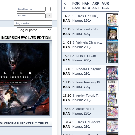
X
FOR
HAN
ARK
VUR
»
SAM
INFO
AKT
BSK
14:25
S: Tales Of Xillia [...
HAN
Naiera:
250,-
14:13
S: Shikhondo: Sou...
HAN
Naiera:
500,-
 INCURSION EVOLVED EDITION
14:09
S: Valkyria Chronic...
HAN
Naiera:
200,-
13:24
S: Ketsui: Death L...
HAN
Naiera:
900,-
13:16
S: Record Of Agare...
HAN
Naiera:
250,-
13:13
S: Final Fantasy IV...
HAN
Naiera:
700,-
13:10
S: Atelier Totori: T...
HAN
Naiera:
250,-
13:09
S: Atelier Meruru: T...
HAN
Naiera:
250,-
13:04
S: Tales Of Graces...
PLATFORM
KARAKTER
TEKST
HAN
Naiera:
250,-