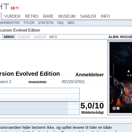
VURDER
RETRO
RARE
MUSEUM
SAMLER
INFO
SKRIBENTER
TITLER
STATISTIK
FAQ
SØG
cursion Evolved Edition
L
ARKIV
VURDER
SAMLER
INFO
ALIEN: ROGUE
rsion Evolved Edition
Anmeldelser
witch 2
#9'220/10'931
RANGERING
5,0
/
10
Middelmådigt
ionsværdien fejler bestemt ikke, og spillet leverer til tider en både