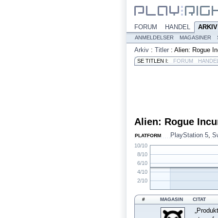
FORUM
HANDEL
ARKIV
ANMELDELSER
MAGASINER
Arkiv
:
Titler
:
Alien: Rogue In
SE TITLEN I:
FORUM
HANDE
Alien: Rogue Incu
PlayStation 5
,
S
PLATFORM
10/10
8/10
6/10
4/10
2/10
#
MAGASIN
CITAT
„Produkt