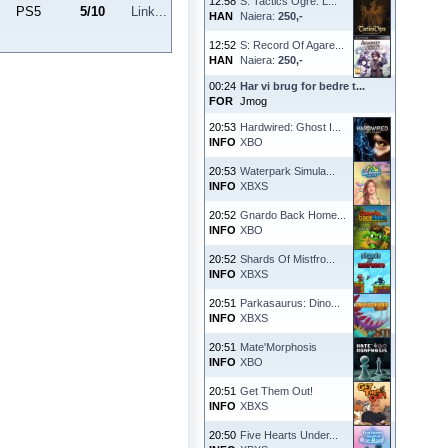
12:58
S: Tactics Ogre: L...
PS5
5
/
10
Link...
HAN
Naiera:
250,-
12:52
S: Record Of Agare...
HAN
Naiera:
250,-
00:24
Har vi brug for bedre t...
FOR
Jmog
20:53
Hardwired: Ghost I...
INFO
XBO
20:53
Waterpark Simula...
INFO
XBXS
20:52
Gnardo Back Home...
INFO
XBO
20:52
Shards Of Mistfro...
INFO
XBXS
20:51
Parkasaurus: Dino...
INFO
XBXS
20:51
Mate'Morphosis
INFO
XBO
20:51
Get Them Out!
INFO
XBXS
20:50
Five Hearts Under...