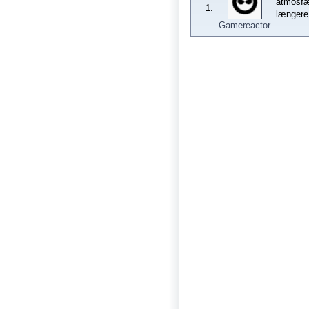
atmosfær
1.
længere 
Gamereactor