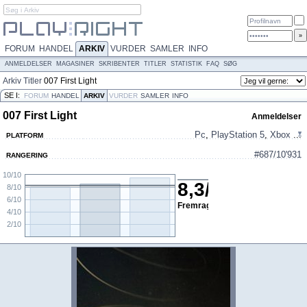
FORUM
HANDEL
ARKIV
VURDER
SAMLER
INFO
ANMELDELSER
MAGASINER
SKRIBENTER
TITLER
STATISTIK
FAQ
SØG
Arkiv
Titler
007 First Light
SE I:
FORUM
HANDEL
ARKIV
VURDER
SAMLER
INFO
007 First Light
Anmeldelser
Pc
,
PlayStation 5
,
Xbox
...
PLATFORM
#687/10'931
RANGERING
10/10
8,3
/
10
8/10
6/10
Fremragende
4/10
2/10