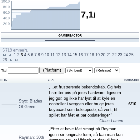
10/10
8/10
7,1/10
6/10
4/10
2/10
GAMEREACTOR
5'718 emne(r).
1
2
3
4
5
6
7
8
9
10
11
12
13
14
15
16
17
18
19
20
21
22
23
24
25
26
(Platform)
Titel
TITEL
CITAT
KARAKTER
„...et frustrerende bekendtskab. Og hvis
I sætter pris på jeres hardware, ligesom
jeg gør, og ikke har lyst til at kyle en
Styx: Blades
controller i væggen eller bruge jeres
6
/
10
Of Greed
keyboard som boksepude, så vent, til
spillet har fået et par opdateringer.“
-
Claus Larsen
„Efter at have fået smagt på Rayman
igen i sin originale form, så kan man kun
Rayman: 30th