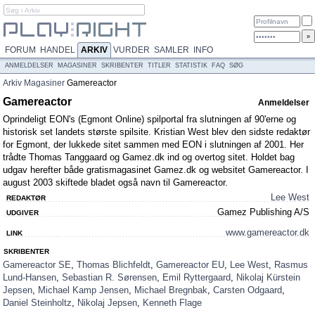
FORUM
HANDEL
ARKIV
VURDER
SAMLER
INFO
ANMELDELSER
MAGASINER
SKRIBENTER
TITLER
STATISTIK
FAQ
SØG
Arkiv
Magasiner
Gamereactor
Gamereactor
Anmeldelser
Oprindeligt EON's (Egmont Online) spilportal fra slutningen af 90'erne og
historisk set landets største spilsite. Kristian West blev den sidste redaktør
for Egmont, der lukkede sitet sammen med EON i slutningen af 2001. Her
trådte Thomas Tanggaard og Gamez.dk ind og overtog sitet. Holdet bag
udgav herefter både gratismagasinet Gamez.dk og websitet Gamereactor. I
august 2003 skiftede bladet også navn til Gamereactor.
Lee West
REDAKTØR
Gamez Publishing A/S
UDGIVER
www.gamereactor.dk
LINK
SKRIBENTER
Gamereactor SE
,
Thomas Blichfeldt
,
Gamereactor EU
,
Lee West
,
Rasmus
Lund-Hansen
,
Sebastian R. Sørensen
,
Emil Ryttergaard
,
Nikolaj Kürstein
Jepsen
,
Michael Kamp Jensen
,
Michael Bregnbak
,
Carsten Odgaard
,
Daniel Steinholtz
,
Nikolaj Jepsen
,
Kenneth Flage