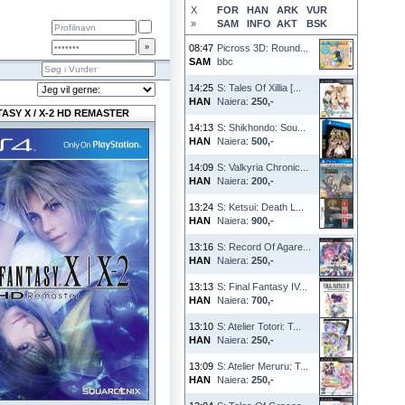
X
FOR
HAN
ARK
VUR
»
SAM
INFO
AKT
BSK
08:47
Picross 3D: Round...
SAM
bbc
14:25
S: Tales Of Xillia [...
HAN
Naiera:
250,-
ASY X / X-2 HD REMASTER
14:13
S: Shikhondo: Sou...
HAN
Naiera:
500,-
14:09
S: Valkyria Chronic...
HAN
Naiera:
200,-
13:24
S: Ketsui: Death L...
HAN
Naiera:
900,-
13:16
S: Record Of Agare...
HAN
Naiera:
250,-
13:13
S: Final Fantasy IV...
HAN
Naiera:
700,-
13:10
S: Atelier Totori: T...
HAN
Naiera:
250,-
13:09
S: Atelier Meruru: T...
HAN
Naiera:
250,-