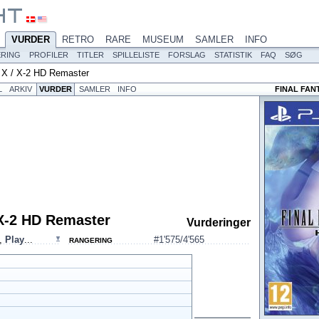
VURDER
RETRO
RARE
MUSEUM
SAMLER
INFO
ERING
PROFILER
TITLER
SPILLELISTE
FORSLAG
STATISTIK
FAQ
SØG
y X / X-2 HD Remaster
L
ARKIV
VURDER
SAMLER
INFO
FINAL FANT
 X-2 HD Remaster
Vurderinger
,
Play
...
#1'575/4'565
RANGERING