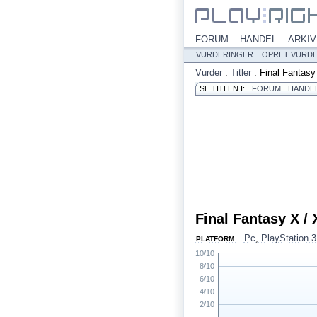
FORUM
HANDEL
ARKIV
VURDERINGER
OPRET VURD
Vurder
:
Titler
:
Final Fantas
SE TITLEN I:
FORUM
HANDE
Final Fantasy X /
Pc
,
PlayStation 3
PLATFORM
10/10
8/10
6/10
4/10
2/10