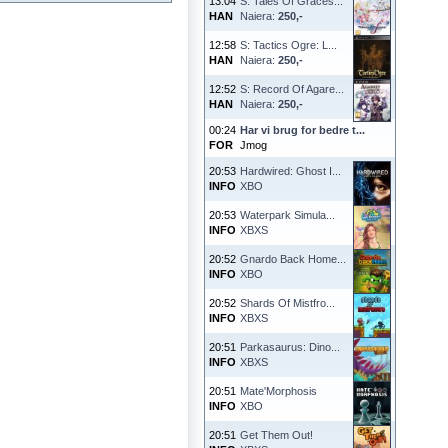
13:04
S: Tales Of Graces...
HAN
Naiera:
250,-
12:58
S: Tactics Ogre: L...
HAN
Naiera:
250,-
12:52
S: Record Of Agare...
HAN
Naiera:
250,-
00:24
Har vi brug for bedre t...
FOR
Jmog
20:53
Hardwired: Ghost I...
INFO
XBO
20:53
Waterpark Simula...
INFO
XBXS
20:52
Gnardo Back Home...
INFO
XBO
20:52
Shards Of Mistfro...
INFO
XBXS
20:51
Parkasaurus: Dino...
INFO
XBXS
20:51
Mate'Morphosis
INFO
XBO
20:51
Get Them Out!