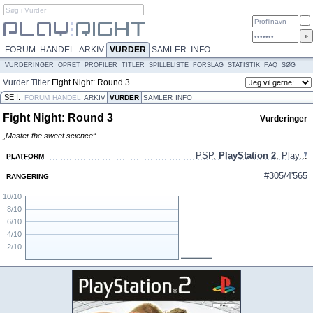
FORUM
HANDEL
ARKIV
VURDER
SAMLER
INFO
VURDERINGER
OPRET
PROFILER
TITLER
SPILLELISTE
FORSLAG
STATISTIK
FAQ
SØG
Vurder
Titler
Fight Night: Round 3
SE I:
FORUM
HANDEL
ARKIV
VURDER
SAMLER
INFO
Fight Night: Round 3
Vurderinger
„Master the sweet science“
PSP
,
PlayStation 2
,
Play
...
PLATFORM
#305/4'565
RANGERING
10/10
8/10
6/10
4/10
2/10
N/A