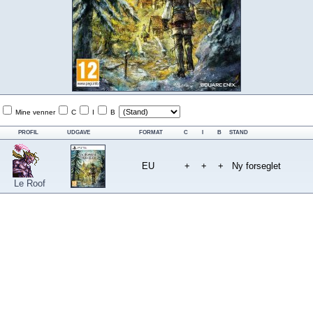
Mine venner
C
I
B
PROFIL
UDGAVE
FORMAT
C
I
B
STAND
EU
+
+
+
Ny forseglet
Le Roof