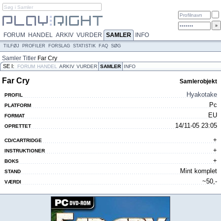
FORUM
HANDEL
ARKIV
VURDER
SAMLER
INFO
TILFØJ
PROFILER
FORSLAG
STATISTIK
FAQ
SØG
Samler
Titler
Far Cry
SE I:
FORUM
HANDEL
ARKIV
VURDER
SAMLER
INFO
Far Cry
Samlerobjekt
Hyakotake
PROFIL
Pc
PLATFORM
EU
FORMAT
14/11-05 23:05
OPRETTET
+
CD/CARTRIDGE
+
INSTRUKTIONER
+
BOKS
Mint komplet
STAND
~50,-
VÆRDI