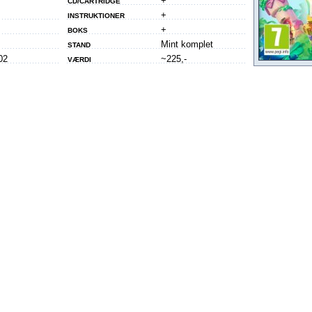
+
CD/CARTRIDGE
+
INSTRUKTIONER
+
BOKS
Mint komplet
STAND
02
~225,-
VÆRDI