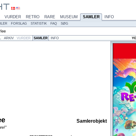
VURDER
RETRO
RARE
MUSEUM
SAMLER
INFO
ILER
FORSLAG
STATISTIK
FAQ
SØG
lee
L
ARKIV
VURDER
SAMLER
INFO
Y
ee
Samlerobjekt
re!“