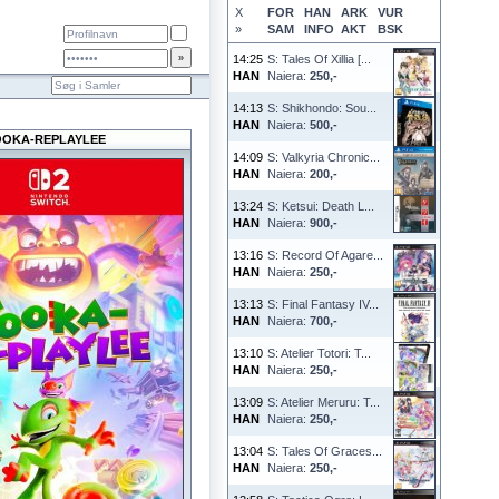
X
FOR
HAN
ARK
VUR
»
SAM
INFO
AKT
BSK
14:25
S: Tales Of Xillia [...
HAN
Naiera:
250,-
14:13
S: Shikhondo: Sou...
HAN
Naiera:
500,-
OOKA-REPLAYLEE
14:09
S: Valkyria Chronic...
HAN
Naiera:
200,-
13:24
S: Ketsui: Death L...
HAN
Naiera:
900,-
13:16
S: Record Of Agare...
HAN
Naiera:
250,-
13:13
S: Final Fantasy IV...
HAN
Naiera:
700,-
13:10
S: Atelier Totori: T...
HAN
Naiera:
250,-
13:09
S: Atelier Meruru: T...
HAN
Naiera:
250,-
13:04
S: Tales Of Graces...
HAN
Naiera:
250,-