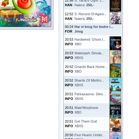
12:58
S: Tactics Ogre: L...
HAN
Naiera:
250,-
12:52
S: Record Of Agare...
HAN
Naiera:
250,-
00:24
Har vi brug for bedre t...
FOR
Jmog
20:53
Hardwired: Ghost I...
INFO
XBO
20:53
Waterpark Simula...
INFO
XBXS
20:52
Gnardo Back Home...
INFO
XBO
20:52
Shards Of Mistfro...
INFO
XBXS
20:51
Parkasaurus: Dino...
INFO
XBXS
20:51
Mate'Morphosis
INFO
XBO
20:51
Get Them Out!
INFO
XBXS
20:50
Five Hearts Under...