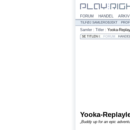
FORUM
HANDEL
ARKIV
TILFØJ SAMLEROBJEKT
PROF
Samler
:
Titler
:
Yooka-Replay
SE TITLEN I:
FORUM
HANDE
Yooka-Replayl
„Buddy up for an epic adventu