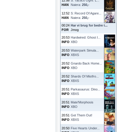
12:58
S: Tactics Ogre: L...
HAN
Naiera:
250,-
12:52
S: Record Of Agare...
HAN
Naiera:
250,-
00:24
Har vi brug for bedre t...
FOR
Jmog
20:53
Hardwired: Ghost I...
INFO
XBO
20:53
Waterpark Simula...
INFO
XBXS
20:52
Gnardo Back Home...
INFO
XBO
20:52
Shards Of Mistfro...
INFO
XBXS
20:51
Parkasaurus: Dino...
INFO
XBXS
20:51
Mate'Morphosis
INFO
XBO
20:51
Get Them Out!
INFO
XBXS
20:50
Five Hearts Under...