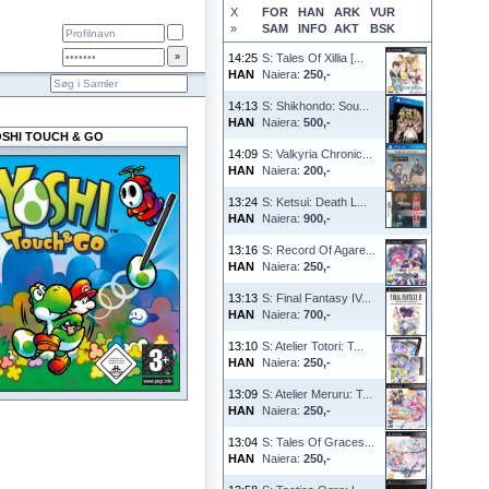
X
FOR
HAN
ARK
VUR
»
SAM
INFO
AKT
BSK
14:25
S: Tales Of Xillia [...
HAN
Naiera:
250,-
14:13
S: Shikhondo: Sou...
HAN
Naiera:
500,-
SHI TOUCH & GO
14:09
S: Valkyria Chronic...
HAN
Naiera:
200,-
13:24
S: Ketsui: Death L...
HAN
Naiera:
900,-
13:16
S: Record Of Agare...
HAN
Naiera:
250,-
13:13
S: Final Fantasy IV...
HAN
Naiera:
700,-
13:10
S: Atelier Totori: T...
HAN
Naiera:
250,-
13:09
S: Atelier Meruru: T...
HAN
Naiera:
250,-
13:04
S: Tales Of Graces...
HAN
Naiera:
250,-