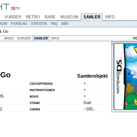
VURDER
RETRO
RARE
MUSEUM
SAMLER
INFO
ILER
FORSLAG
STATISTIK
FAQ
SØG
 & Go
L
ARKIV
VURDER
SAMLER
INFO
YO
 Go
Samlerobjekt
+
CD/CARTRIDGE
+
INSTRUKTIONER
DS
+
BOKS
God
STAND
22
~100,-
VÆRDI