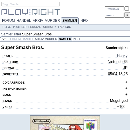
FORUM
HANDEL
ARKIV
VURDER
SAMLER
INFO
TILFØJ
PROFILER
FORSLAG
STATISTIK
FAQ
SØG
Samler
Titler
Super Smash Bros.
SE I:
FORUM
HANDEL
ARKIV
VURDER
SAMLER
INFO
Super Smash Bros.
Samlerobjekt
Hanky
PROFIL
Nintendo 64
PLATFORM
JP
FORMAT
05/04 18:25
OPRETTET
+
CD/CARTRIDGE
+
INSTRUKTIONER
+
BOKS
Meget god
STAND
~100,-
VÆRDI