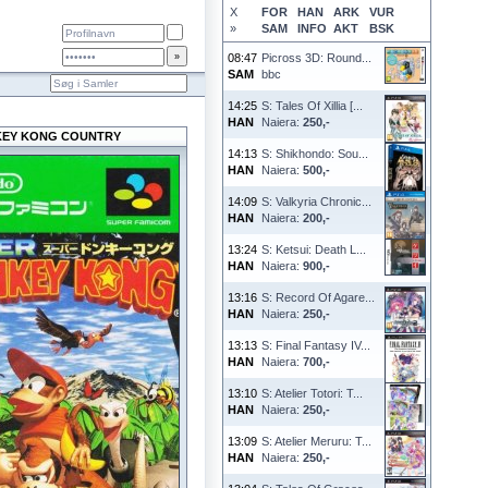
X
FOR
HAN
ARK
VUR
»
SAM
INFO
AKT
BSK
08:47
Picross 3D: Round...
SAM
bbc
14:25
S: Tales Of Xillia [...
HAN
Naiera:
250,-
EY KONG COUNTRY
14:13
S: Shikhondo: Sou...
HAN
Naiera:
500,-
14:09
S: Valkyria Chronic...
HAN
Naiera:
200,-
13:24
S: Ketsui: Death L...
HAN
Naiera:
900,-
13:16
S: Record Of Agare...
HAN
Naiera:
250,-
13:13
S: Final Fantasy IV...
HAN
Naiera:
700,-
13:10
S: Atelier Totori: T...
HAN
Naiera:
250,-
13:09
S: Atelier Meruru: T...
HAN
Naiera:
250,-