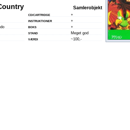
Country
Samlerobjekt
+
CD/CARTRIDGE
+
INSTRUKTIONER
ndo
+
BOKS
Meget god
STAND
~100,-
VÆRDI