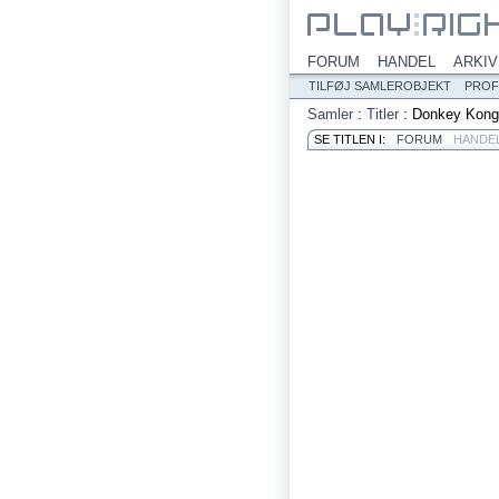
FORUM
HANDEL
ARKIV
TILFØJ SAMLEROBJEKT
PROF
Samler
:
Titler
:
Donkey Kong
SE TITLEN I:
FORUM
HANDE