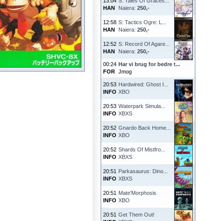
13:04
S: Tales Of Graces...
HAN
Naiera:
250,-
12:58
S: Tactics Ogre: L...
HAN
Naiera:
250,-
12:52
S: Record Of Agare...
HAN
Naiera:
250,-
00:24
Har vi brug for bedre t...
FOR
Jmog
20:53
Hardwired: Ghost I...
INFO
XBO
20:53
Waterpark Simula...
INFO
XBXS
20:52
Gnardo Back Home...
INFO
XBO
20:52
Shards Of Mistfro...
INFO
XBXS
20:51
Parkasaurus: Dino...
INFO
XBXS
20:51
Mate'Morphosis
INFO
XBO
20:51
Get Them Out!