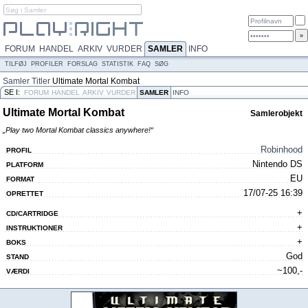
FORUM
HANDEL
ARKIV
VURDER
SAMLER
INFO
TILFØJ
PROFILER
FORSLAG
STATISTIK
FAQ
SØG
Samler
Titler
Ultimate Mortal Kombat
SE I:
FORUM
HANDEL
ARKIV
VURDER
SAMLER
INFO
Ultimate Mortal Kombat
Samlerobjekt
„Play two Mortal Kombat classics anywhere!“
Robinhood
PROFIL
Nintendo DS
PLATFORM
EU
FORMAT
17/07-25 16:39
OPRETTET
+
CD/CARTRIDGE
+
INSTRUKTIONER
+
BOKS
God
STAND
~100,-
VÆRDI