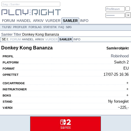
FORUM
HANDEL
ARKIV
VURDER
SAMLER
INFO
TILFØJ
PROFILER
FORSLAG
STATISTIK
FAQ
SØG
Samler
Titler
Donkey Kong Bananza
SE I:
FORUM
HANDEL
ARKIV
VURDER
SAMLER
INFO
Donkey Kong Bananza
Samlerobjekt
Robinhood
PROFIL
Switch 2
PLATFORM
EU
FORMAT
17/07-25 16:36
OPRETTET
+
CD/CARTRIDGE
+
INSTRUKTIONER
+
BOKS
Ny forseglet
STAND
~225,-
VÆRDI