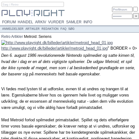
FORUM
HANDEL
ARKIV
VURDER
SAMLER
INFO
ANMELDELSER
ARTIKLER
REDAKTION
FAQ
SØG
Retro
Artikler
Metroid: Seriens
evolution
http://www.playright.dk/billeder/artikler/metroid_head_01.jpg
" BORDER = 0>
Den 6. august 1986 revolutionerede Nintendo spilmediet og satte kimen til,
hvad der i dag er en af dets vigtigste spilserier. De udgav Metroid; et spil
der ikke synede af meget, men som i al beskedenhed grundlagde en serie,
der baserer sig på menneskets helt basale egenskaber.
Vi fødes med lysten til at udforske, evnen til at undres og trangen til at
lære. Egenskaberne bliver hos os igennem hele livet og muliggør vores
udvikling; de er essensen af menneskelig natur - uden dem ville evolution
være umuligt, og vi ville aldrig have forladt primatstadiet.
Med Metroid forlod spilmediet primatstadiet. Spillet og dets efterfølgere
tirrer vores basale egenskaber; de kræver netop at vi undres, udforsker og
tillægger os nye evner. Spillene har tre kendetegnende spilmekanikker, der
taler direkte til disse egenskaber: et kontinuerligt, nonlineært banedesign