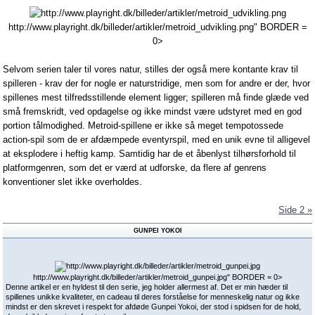
http://www.playright.dk/billeder/artikler/metroid_udvikling.png" BORDER =
0>
Selvom serien taler til vores natur, stilles der også mere kontante krav til
spilleren - krav der for nogle er naturstridige, men som for andre er der, hvor
spillenes mest tilfredsstillende element ligger; spilleren må finde glæde ved
små fremskridt, ved opdagelse og ikke mindst være udstyret med en god
portion tålmodighed. Metroid-spillene er ikke så meget tempotossede
action-spil som de er afdæmpede eventyrspil, med en unik evne til alligevel
at eksplodere i heftig kamp. Samtidig har de et åbenlyst tilhørsforhold til
platformgenren, som det er værd at udforske, da flere af genrens
konventioner slet ikke overholdes.
Side 2 »
GUNPEI YOKOI
http://www.playright.dk/billeder/artikler/metroid_gunpei.jpg" BORDER = 0>
Denne artikel er en hyldest til den serie, jeg holder allermest af. Det er min hæder til
spillenes unikke kvaliteter, en cadeau til deres forståelse for menneskelig natur og ikke
mindst er den skrevet i respekt for afdøde Gunpei Yokoi, der stod i spidsen for de hold,