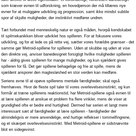
som kræver evnen til udforskning, en hovedperson der må tillæres nye
evner for at muliggøre udvikling og progression, samt ikke mindst subtile
spor af skjulte muligheder, der instinktivt medfører undren.
Tæt forbundet med menneskelig natur er også måden, hvorpå kendskabet
til spilmekanikken bliver udviklet hos spilleren. For at fokusere vores
udvikling, og for at lede os på rette vej, sætter vores forældre grænser - det
samme gør Metroid-spillene for spilleren. Uden at skubbe og uden at vise
den direkte vej, anviser banedesignet forsigtigt hvilke muligheder spilleren
har - aldrig gives spilleren for mange muligheder, og kun sjældent gives
spilleren for få. Det gør spillene behagelige og frie at spille, mens de
sjældent ansporer den magtesløshed en stor verden kan medføre.
Seriens evne til at opøve spillerens mentale færdigheder, skal også
fremhæves. Hvor de fleste spil taler til vores overlevelsesinstinkt, og kun
formår at træne spillerens reaktionstid, har Metroid-spillene også evnen til
at lære spilleren at anskue et problem fra flere vinkler, mens de viser at
grundighed ofte er bedre end hurtighed. Dermed har serien et langt mere
interessant sæt af færdigheder at lære spilleren - færdigheder der
almindeligvis er mere anvendelige, end hurtige reflekser i tommelfingrene,
og et skærpet overlevelsesinstinkt. Med Metroid-spillene er sidstnævnte
blot en sidegevinst.