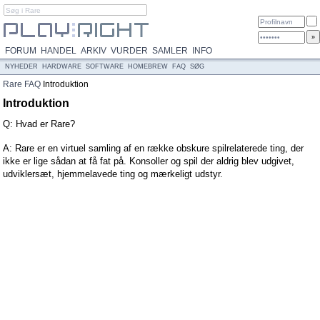
FORUM
HANDEL
ARKIV
VURDER
SAMLER
INFO
NYHEDER
HARDWARE
SOFTWARE
HOMEBREW
FAQ
SØG
Rare
FAQ
Introduktion
Introduktion
Q: Hvad er Rare?
A: Rare er en virtuel samling af en række obskure spilrelaterede ting, der
ikke er lige sådan at få fat på. Konsoller og spil der aldrig blev udgivet,
udviklersæt, hjemmelavede ting og mærkeligt udstyr.