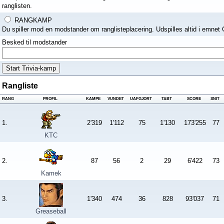
ranglisten.
RANGKAMP
Du spiller mod en modstander om ranglisteplacering. Udspilles altid i emnet 
Besked til modstander
Rangliste
RANG
PROFIL
KAMPE
VUNDET
UAFGJORT
TABT
SCORE
SNIT
1.
2'319
1'112
75
1'130
173'255
77
KTC
2.
87
56
2
29
6'422
73
Kamek
3.
1'340
474
36
828
93'037
71
Greaseball