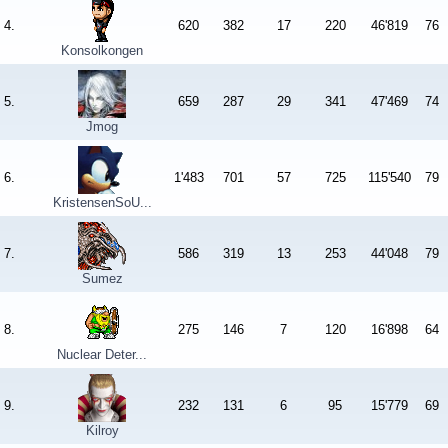
4.
620
382
17
220
46'819
76
Konsolkongen
5.
659
287
29
341
47'469
74
Jmog
6.
1'483
701
57
725
115'540
79
KristensenSoU...
7.
586
319
13
253
44'048
79
Sumez
8.
275
146
7
120
16'898
64
Nuclear Deter...
9.
232
131
6
95
15'779
69
Kilroy