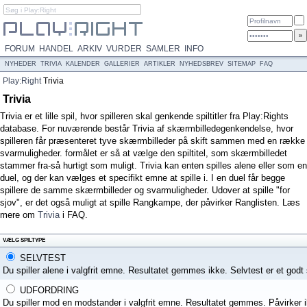
FORUM
HANDEL
ARKIV
VURDER
SAMLER
INFO
NYHEDER
TRIVIA
KALENDER
GALLERIER
ARTIKLER
NYHEDSBREV
SITEMAP
FAQ
Play:Right
Trivia
Trivia
Trivia er et lille spil, hvor spilleren skal genkende spiltitler fra Play:Rights
database. For nuværende består Trivia af skærmbilledegenkendelse, hvor
spilleren får præsenteret tyve skærmbilleder på skift sammen med en række
svarmuligheder. formålet er så at vælge den spiltitel, som skærmbilledet
stammer fra-så hurtigt som muligt. Trivia kan enten spilles alene eller som en
duel, og der kan vælges et specifikt emne at spille i. I en duel får begge
spillere de samme skærmbilleder og svarmuligheder. Udover at spille "for
sjov", er det også muligt at spille Rangkampe, der påvirker Ranglisten. Læs
mere om
Trivia
i FAQ.
VÆLG SPILTYPE
SELVTEST
Du spiller alene i valgfrit emne. Resultatet gemmes ikke. Selvtest er et godt s
UDFORDRING
Du spiller mod en modstander i valgfrit emne. Resultatet gemmes. Påvirker 