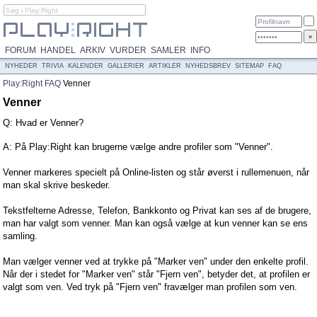
FORUM
HANDEL
ARKIV
VURDER
SAMLER
INFO
NYHEDER
TRIVIA
KALENDER
GALLERIER
ARTIKLER
NYHEDSBREV
SITEMAP
FAQ
Play:Right
FAQ
Venner
Venner
Q: Hvad er Venner?
A: På Play:Right kan brugerne vælge andre profiler som "Venner".
Venner markeres specielt på Online-listen og står øverst i rullemenuen, når
man skal skrive beskeder.
Tekstfelterne Adresse, Telefon, Bankkonto og Privat kan ses af de brugere,
man har valgt som venner. Man kan også vælge at kun venner kan se ens
samling.
Man vælger venner ved at trykke på "Marker ven" under den enkelte profil.
Når der i stedet for "Marker ven" står "Fjern ven", betyder det, at profilen er
valgt som ven. Ved tryk på "Fjern ven" fravælger man profilen som ven.