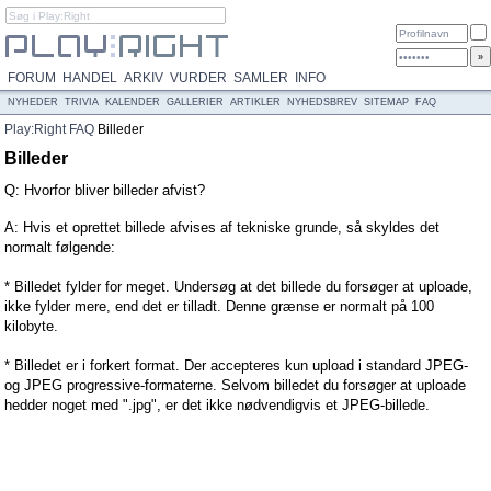
FORUM
HANDEL
ARKIV
VURDER
SAMLER
INFO
NYHEDER
TRIVIA
KALENDER
GALLERIER
ARTIKLER
NYHEDSBREV
SITEMAP
FAQ
Play:Right
FAQ
Billeder
Billeder
Q: Hvorfor bliver billeder afvist?
A: Hvis et oprettet billede afvises af tekniske grunde, så skyldes det
normalt følgende:
* Billedet fylder for meget. Undersøg at det billede du forsøger at uploade,
ikke fylder mere, end det er tilladt. Denne grænse er normalt på 100
kilobyte.
* Billedet er i forkert format. Der accepteres kun upload i standard JPEG-
og JPEG progressive-formaterne. Selvom billedet du forsøger at uploade
hedder noget med ".jpg", er det ikke nødvendigvis et JPEG-billede.