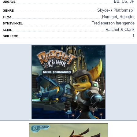
EU
,
US
,
JP
UDGAVE
Skyde-
/
Platformspil
GENRE
Rummet
,
Robotter
TEMA
Tredjeperson hængende
SYNSVINKEL
Ratchet & Clank
SERIE
1
SPILLERE