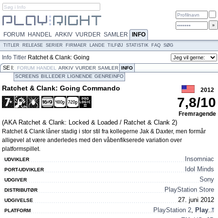
FORUM
HANDEL
ARKIV
VURDER
SAMLER
INFO
TITLER
RELEASE
SERIER
FIRMAER
LANDE
TILFØJ
STATISTIK
FAQ
SØG
Info
Titler
Ratchet & Clank: Going
Commando
SE I:
FORUM
HANDEL
ARKIV
VURDER
SAMLER
INFO
SCREENS
BILLEDER
LIGNENDE
GENREINFO
Ratchet & Clank: Going Commando
2012
7,8
/
10
Fremragende
(AKA Ratchet & Clank: Locked & Loaded / Ratchet & Clank 2)
Ratchet & Clank låner stadig i stor stil fra kollegerne Jak & Daxter, men formår
alligevel at være anderledes med den våbenfikserede variation over
platformspillet.
Insomniac
UDVIKLER
Idol Minds
PORT-UDVIKLER
Sony
UDGIVER
PlayStation Store
DISTRIBUTØR
27. juni 2012
UDGIVELSE
PlayStation 2
,
Play
...
PLATFORM