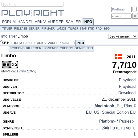
FORUM
HANDEL
ARKIV
VURDER
SAMLER
INFO
TITLER
RELEASE
SERIER
FIRMAER
LANDE
TILFØJ
STATISTIK
FAQ
SØG
Info
Titler
Limbo
SE I:
FORUM
HANDEL
ARKIV
VURDER
SAMLER
INFO
SCREENS
BILLEDER
LIGNENDE
CREDITS
GENREINFO
Limbo
2011
7,7
/
10
Mente du:
Limbo (1979)
Fremragende
Playdead
UDVIKLER
Playdead
UDGIVER
Download
DISTRIBUTØR
21. december 2011
UDGIVELSE
Macintosh
,
Pc
,
Play
...
PLATFORM
EU
,
US
,
Special Edition EU
UDGAVE
Platform-
/
Puslespil
GENRE
Sidefra multi scroll
SYNSVINKEL
1
SPILLERE