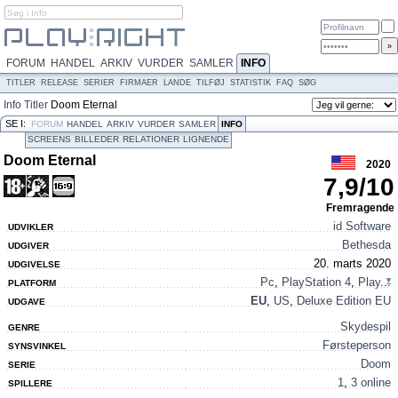
FORUM
HANDEL
ARKIV
VURDER
SAMLER
INFO
TITLER
RELEASE
SERIER
FIRMAER
LANDE
TILFØJ
STATISTIK
FAQ
SØG
Info
Titler
Doom Eternal
SE I:
FORUM
HANDEL
ARKIV
VURDER
SAMLER
INFO
SCREENS
BILLEDER
RELATIONER
LIGNENDE
Doom Eternal
2020
7,9
/
10
Fremragende
id Software
UDVIKLER
Bethesda
UDGIVER
20. marts 2020
UDGIVELSE
Pc
,
PlayStation 4
,
Play
...
PLATFORM
EU
,
US
,
Deluxe Edition EU
UDGAVE
Skydespil
GENRE
Førsteperson
SYNSVINKEL
Doom
SERIE
1
,
3 online
SPILLERE