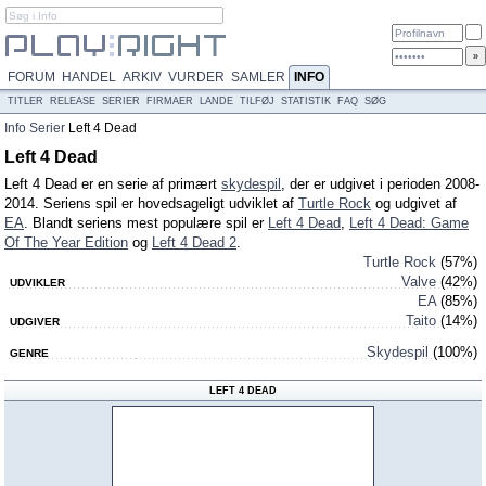
FORUM
HANDEL
ARKIV
VURDER
SAMLER
INFO
TITLER
RELEASE
SERIER
FIRMAER
LANDE
TILFØJ
STATISTIK
FAQ
SØG
Info
Serier
Left 4 Dead
Left 4 Dead
Left 4 Dead er en serie af primært
skydespil
, der er udgivet i perioden 2008-
2014. Seriens spil er hovedsageligt udviklet af
Turtle Rock
og udgivet af
EA
. Blandt seriens mest populære spil er
Left 4 Dead
,
Left 4 Dead: Game
Of The Year Edition
og
Left 4 Dead 2
.
Turtle Rock
(57%)
Valve
(42%)
UDVIKLER
EA
(85%)
Taito
(14%)
UDGIVER
Skydespil
(100%)
GENRE
LEFT 4 DEAD