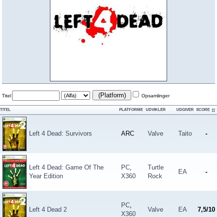
(Platform)
Titel
Opsamlinger
TITEL
PLATFORME
UDVIKLER
UDGIVER
SCORE
Left 4 Dead: Survivors
ARC
Valve
Taito
-
Left 4 Dead: Game Of The
PC
,
Turtle
EA
-
Year Edition
X360
Rock
PC
,
Left 4 Dead 2
Valve
EA
7,5/10
X360