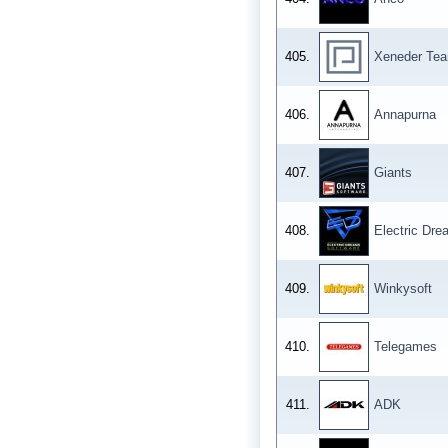
405.
Xeneder Te
406.
Annapurna
407.
Giants
408.
Electric Dr
409.
Winkysoft
410.
Telegames
411.
ADK