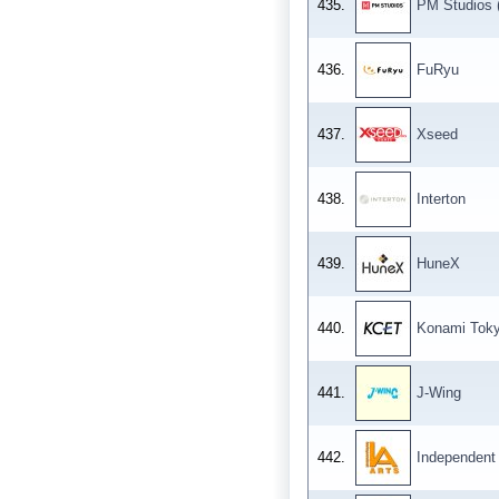
435.
PM Studios 
436.
FuRyu
437.
Xseed
438.
Interton
439.
HuneX
440.
Konami Tok
441.
J-Wing
442.
Independent 