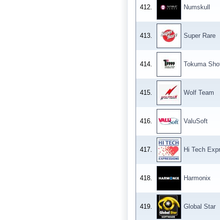
412.
Numskull
413.
Super Rare
414.
Tokuma Sho
415.
Wolf Team
416.
ValuSoft
417.
Hi Tech Exp
418.
Harmonix
419.
Global Star