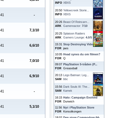
INFO
XBXS
20:50
Yellowcreek Storie...
INFO
XBXS
41
-
20:26
Beast Of Reincarn...
ARK
Gamereactor:
7
/
10
41
7,1/10
20:25
Splatoon Raiders
ARK
Gamers Lounge:
4.0
/
5
15:31
Stop Destroying Videoga...
41
6,6/10
FOR
jaes
10:05
Hvad synes du om filmen?
FOR
Q
41
7,0/10
09:07
PlayStation 5-tråden (P...
FOR
Greaseball
20:13
Lego Batman: Leg...
41
6,9/10
SAM
bbc
15:56
Dark Souls III: The...
SAM
Kamek
41
-
16:15
Halo: Campaign Evolved
FOR
Dunwich
41
5,1/10
11:56
Nyt i PlayStation Store
FOR
Konsolkongen
18:02
Den store Commodore 64-...