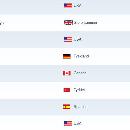
USA
Storbritannien
ys
USA
Tyskland
Canada
Tyrkiet
Spanien
USA