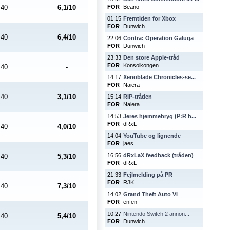
40
6,1/10
FOR
Beano
01:15
Fremtiden for Xbox
FOR
Dunwich
40
6,4/10
22:06
Contra: Operation Galuga
FOR
Dunwich
23:33
Den store Apple-tråd
FOR
Konsolkongen
40
-
14:17
Xenoblade Chronicles-se...
FOR
Naiera
40
3,1/10
15:14
RIP-tråden
FOR
Naiera
14:53
Jeres hjemmebryg (P:R h...
FOR
dRxL
40
4,0/10
14:04
YouTube og lignende
FOR
jaes
16:56
dRxLaX feedback (tråden)
40
5,3/10
FOR
dRxL
21:33
Fejlmelding på PR
FOR
RJK
40
7,3/10
14:02
Grand Theft Auto VI
FOR
enfen
10:27
Nintendo Switch 2 annon...
40
5,4/10
FOR
Dunwich