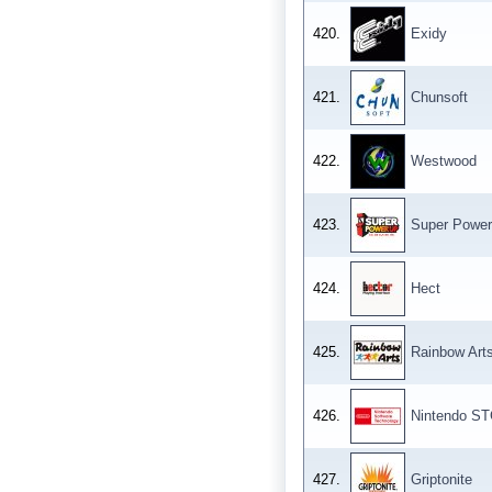
420.
Exidy
421.
Chunsoft
422.
Westwood
423.
Super Powe
424.
Hect
425.
Rainbow Art
426.
Nintendo S
427.
Griptonite