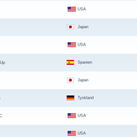
USA
Japan
USA
Spanien
rUp
Japan
Tyskland
s
USA
TC
USA