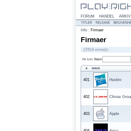
FORUM
HANDEL
ARKIV
TITLER
RELEASE
BEGIVENH
Info
:
Firmaer
Firmaer
13'819 emne(r).
Vis kun
:
Navn
#
NAVN
401.
Hasbro
402.
Climax Grou
403.
Apple
404.
Anco