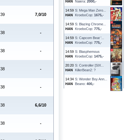
HAN
Naiera:
2000,-
14:59
S: Mega Man Zero...
39
7,0/10
HAN
KroeboCop:
1675,-
14:59
S: Blazing Chrome...
HAN
KroeboCop:
775,-
38
-
14:59
S: Capcom Beat '...
HAN
KroeboCop:
775,-
38
-
14:59
S: Blasphemous
HAN
KroeboCop:
1475,-
20:20
S: Controller [SIX...
38
-
HAN
KillerBean2: ?
14:34
S: Wonder Boy Ann...
HAN
Beano:
400,-
38
-
38
6,6/10
38
-