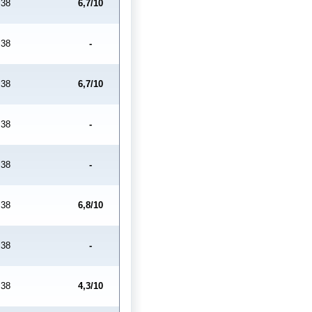
38
6,7/10
38
-
38
6,7/10
38
-
38
-
38
6,8/10
38
-
38
4,3/10