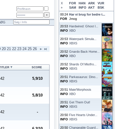
X
FOR
HAN
ARK
VUR
»
SAM
INFO
AKT
BSK
00:24
Har vi brug for bedre t...
FOR
Jmog
SØG
20:53
Hardwired: Ghost I...
INFO
XBO
20:53
Waterpark Simula...
INFO
XBXS
9
20
21
22
23
24
25
26
20:52
Gnardo Back Home...
INFO
XBO
20:52
Shards Of Mistfro...
TITLER
SCORE
INFO
XBXS
20:51
Parkasaurus: Dino...
42
5,9/10
INFO
XBXS
20:51
Mate'Morphosis
INFO
XBO
42
5,8/10
20:51
Get Them Out!
INFO
XBXS
42
-
20:50
Five Hearts Under...
INFO
XBXS
20:50
Changeable Guard...
42
6,2/10