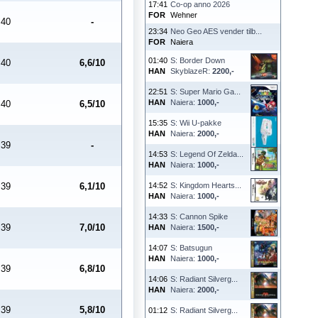
17:41
Co-op anno 2026
FOR
Wehner
40
-
23:34
Neo Geo AES vender tilb...
FOR
Naiera
01:40
S: Border Down
40
6,6/10
HAN
SkyblazeR:
2200,-
22:51
S: Super Mario Ga...
HAN
Naiera:
1000,-
40
6,5/10
15:35
S: Wii U-pakke
HAN
Naiera:
2000,-
39
-
14:53
S: Legend Of Zelda...
HAN
Naiera:
1000,-
39
6,1/10
14:52
S: Kingdom Hearts...
HAN
Naiera:
1000,-
14:33
S: Cannon Spike
39
7,0/10
HAN
Naiera:
1500,-
14:07
S: Batsugun
HAN
Naiera:
1000,-
39
6,8/10
14:06
S: Radiant Silverg...
HAN
Naiera:
2000,-
39
5,8/10
01:12
S: Radiant Silverg...