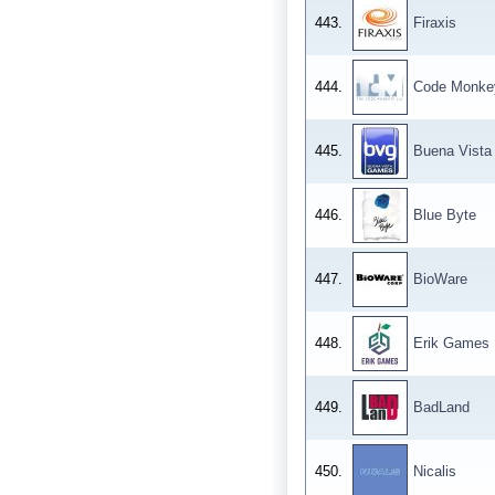
443.
Firaxis
444.
Code Monke
445.
Buena Vista
446.
Blue Byte
447.
BioWare
448.
Erik Games
449.
BadLand
450.
Nicalis