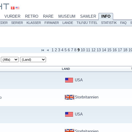
VURDER
RETRO
RARE
MUSEUM
SAMLER
INFO
EDER
SERIER
KLASSER
FIRMAER
LANDE
TILFØJ TITEL
STATISTIK
FAQ
1
2
3
4
5
6
7
8
9
10
11
12
13
14
15
16
17
18
1
LAND
USA
Storbritannien
p
USA
Storbritannien