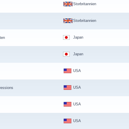
Storbritannien
Storbritannien
Japan
ten
Japan
USA
USA
ressions
USA
USA