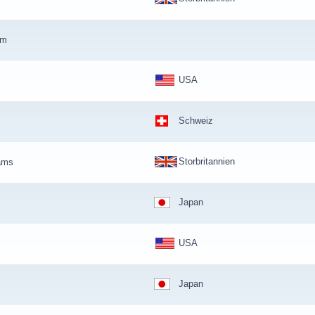
am
USA
Schweiz
Storbritannien
eams
Japan
USA
Japan