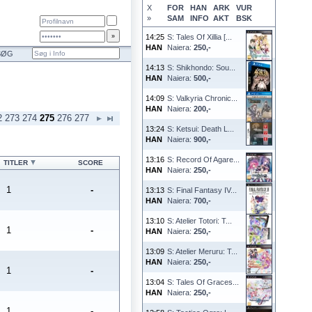
X
FOR
HAN
ARK
VUR
»
SAM
INFO
AKT
BSK
14:25
S: Tales Of Xillia [...
HAN
Naiera:
250,-
SØG
14:13
S: Shikhondo: Sou...
HAN
Naiera:
500,-
14:09
S: Valkyria Chronic...
HAN
Naiera:
200,-
2
273
274
275
276
277
13:24
S: Ketsui: Death L...
HAN
Naiera:
900,-
13:16
S: Record Of Agare...
TITLER
SCORE
HAN
Naiera:
250,-
1
-
13:13
S: Final Fantasy IV...
HAN
Naiera:
700,-
13:10
S: Atelier Totori: T...
1
-
HAN
Naiera:
250,-
13:09
S: Atelier Meruru: T...
HAN
Naiera:
250,-
1
-
13:04
S: Tales Of Graces...
HAN
Naiera:
250,-
1
-