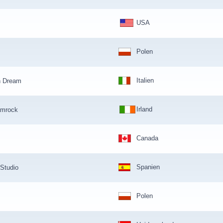
USA
Polen
Italien
n Dream
Irland
amrock
Canada
Spanien
 Studio
Polen