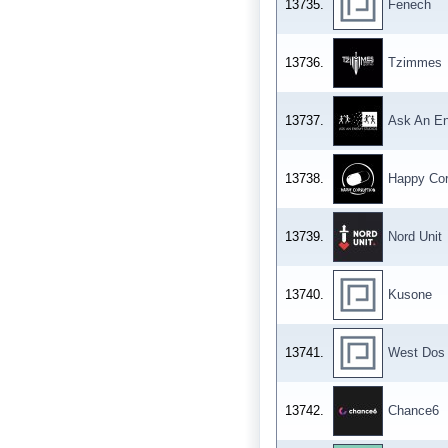
13735.
Fenech
13736.
Tzimmes
13737.
Ask An E
13738.
Happy Cor
13739.
Nord Unit
13740.
Kusone
13741.
West Dos
13742.
Chance6