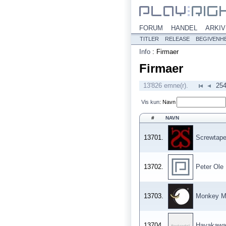
FORUM
HANDEL
ARKIV
TITLER
RELEASE
BEGIVENH
Info
:
Firmaer
Firmaer
13'826 emne(r).
25
Vis kun
:
Navn
#
NAVN
13701.
Screwtap
13702.
Peter Ole
13703.
Monkey M
13704.
Hayakawak