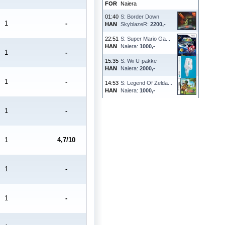
FOR
Naiera
01:40
S: Border Down
1
-
HAN
SkyblazeR:
2200,-
22:51
S: Super Mario Ga...
HAN
Naiera:
1000,-
1
-
15:35
S: Wii U-pakke
HAN
Naiera:
2000,-
1
-
14:53
S: Legend Of Zelda...
HAN
Naiera:
1000,-
1
-
1
4,7/10
1
-
1
-