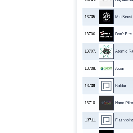
13705.
MiniBeast
13706.
Don't Bite
13707.
Atomic R
13708.
Axon
13709.
Baldur
13710.
Nano Piko
13711.
Flashpoin