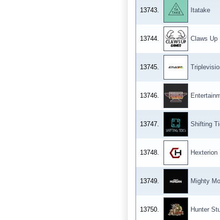
13743.
Itatake
13744.
Claws Up
13745.
Triplevisi
13746.
Entertain
13747.
Shifting T
13748.
Hexterion
13749.
Mighty Mo
13750.
Hunter St