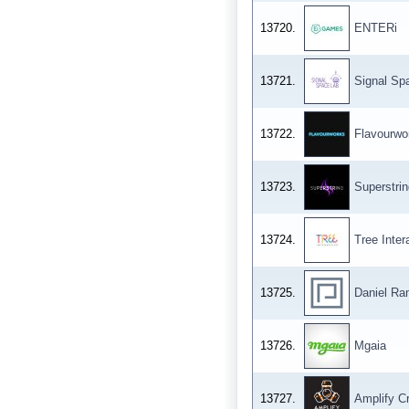
13720.
ENTERi
13721.
Signal Sp
13722.
Flavourwo
13723.
Superstrin
13724.
Tree Inter
13725.
Daniel Ra
13726.
Mgaia
13727.
Amplify C