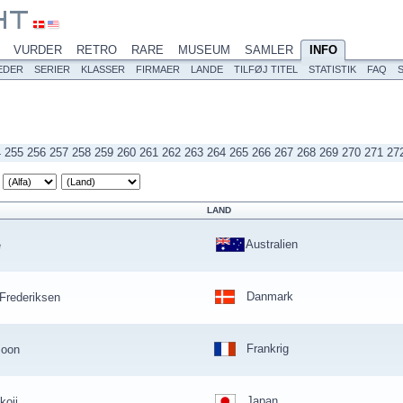
VURDER
RETRO
RARE
MUSEUM
SAMLER
INFO
EDER
SERIER
KLASSER
FIRMAER
LANDE
TILFØJ TITEL
STATISTIK
FAQ
4
255
256
257
258
259
260
261
262
263
264
265
266
267
268
269
270
271
27
LAND
Australien
e
Danmark
 Frederiksen
Frankrig
oon
Japan
oji