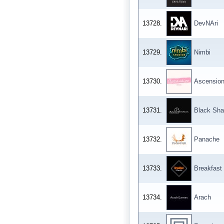
13728.
DevNAri
13729.
Nimbi
13730.
Ascensio
13731.
Black Sh
13732.
Panache
13733.
Breakfast
13734.
Arach