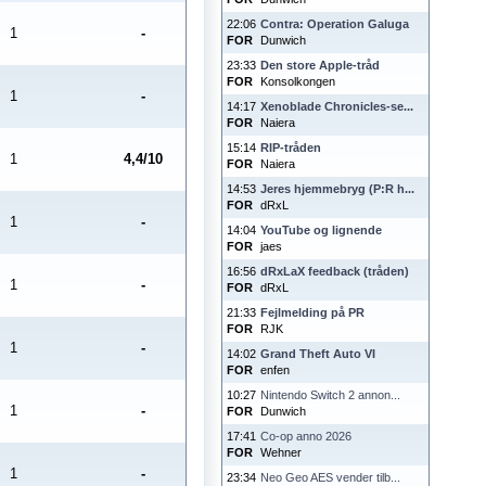
22:06
Contra: Operation Galuga
1
-
FOR
Dunwich
23:33
Den store Apple-tråd
FOR
Konsolkongen
1
-
14:17
Xenoblade Chronicles-se...
FOR
Naiera
15:14
RIP-tråden
1
4,4/10
FOR
Naiera
14:53
Jeres hjemmebryg (P:R h...
FOR
dRxL
1
-
14:04
YouTube og lignende
FOR
jaes
16:56
dRxLaX feedback (tråden)
1
-
FOR
dRxL
21:33
Fejlmelding på PR
FOR
RJK
1
-
14:02
Grand Theft Auto VI
FOR
enfen
10:27
Nintendo Switch 2 annon...
1
-
FOR
Dunwich
17:41
Co-op anno 2026
FOR
Wehner
1
-
23:34
Neo Geo AES vender tilb...