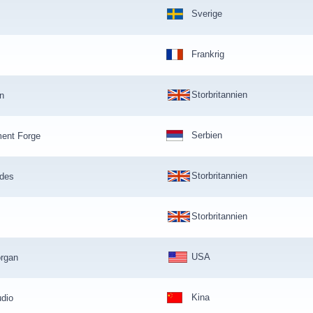
Sverige
Frankrig
Storbritannien
on
Serbien
ment Forge
Storbritannien
ides
Storbritannien
USA
rgan
Kina
udio