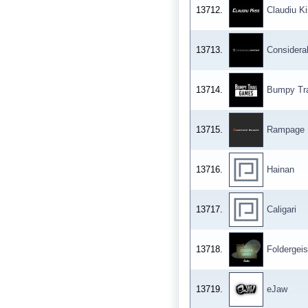
13712.
Claudiu K
13713.
Considera
13714.
Bumpy Tra
13715.
Rampage
13716.
Hainan
13717.
Caligari
13718.
Foldergeis
13719.
eJaw