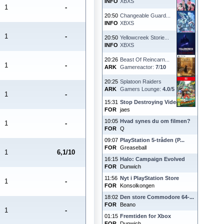
INFO
XBXS
1
-
20:50
Changeable Guard...
INFO
XBXS
1
-
20:50
Yellowcreek Storie...
INFO
XBXS
20:26
Beast Of Reincarn...
1
-
ARK
Gamereactor:
7
/
10
20:25
Splatoon Raiders
ARK
Gamers Lounge:
4.0
/
5
1
-
15:31
Stop Destroying Videoga...
FOR
jaes
10:05
Hvad synes du om filmen?
1
-
FOR
Q
09:07
PlayStation 5-tråden (P...
FOR
Greaseball
1
6,1/10
16:15
Halo: Campaign Evolved
FOR
Dunwich
11:56
Nyt i PlayStation Store
1
-
FOR
Konsolkongen
18:02
Den store Commodore 64-...
FOR
Beano
1
-
01:15
Fremtiden for Xbox
FOR
Dunwich