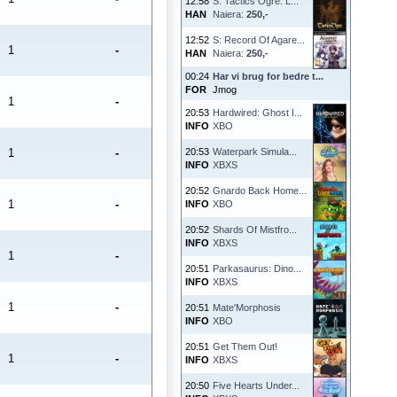
12:58
S: Tactics Ogre: L...
HAN
Naiera:
250,-
12:52
S: Record Of Agare...
1
-
HAN
Naiera:
250,-
00:24
Har vi brug for bedre t...
FOR
Jmog
1
-
20:53
Hardwired: Ghost I...
INFO
XBO
1
-
20:53
Waterpark Simula...
INFO
XBXS
20:52
Gnardo Back Home...
1
-
INFO
XBO
20:52
Shards Of Mistfro...
INFO
XBXS
1
-
20:51
Parkasaurus: Dino...
INFO
XBXS
1
-
20:51
Mate'Morphosis
INFO
XBO
20:51
Get Them Out!
1
-
INFO
XBXS
20:50
Five Hearts Under...