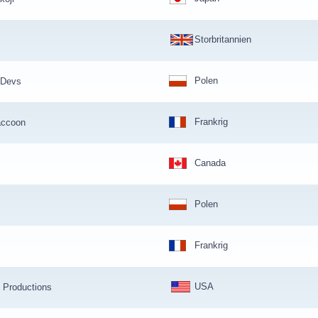
Storbritannien
Polen
 Devs
Frankrig
accoon
Canada
Polen
Frankrig
USA
t Productions