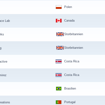
Polen
Canada
ace Lab
Storbritannien
rks
Storbritannien
g
Costa Rica
active
Costa Rica
mirez
Brasilien
Portugal
reations