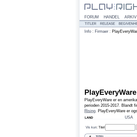
FORUM
HANDEL
ARKIV
TITLER
RELEASE
BEGIVENH
Info
:
Firmaer
:
PlayEveryWa
PlayEveryWare
PlayEveryWare er en amerikansk
perioden 2015-2017. Blandt f
Rising
. PlayEveryWare er og
USA
LAND
Vis kun
:
Titel
#
TITEL