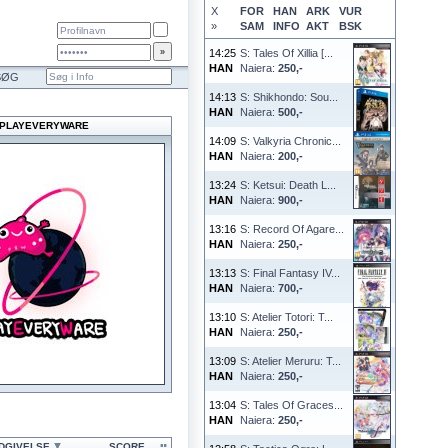
X
FOR
HAN
ARK
VUR
»
SAM
INFO
AKT
BSK
14:25
S: Tales Of Xillia [...
HAN
Naiera:
250,-
SØG
14:13
S: Shikhondo: Sou...
HAN
Naiera:
500,-
PLAYEVERYWARE
14:09
S: Valkyria Chronic...
HAN
Naiera:
200,-
13:24
S: Ketsui: Death L...
HAN
Naiera:
900,-
13:16
S: Record Of Agare...
HAN
Naiera:
250,-
13:13
S: Final Fantasy IV...
HAN
Naiera:
700,-
13:10
S: Atelier Totori: T...
HAN
Naiera:
250,-
13:09
S: Atelier Meruru: T...
HAN
Naiera:
250,-
13:04
S: Tales Of Graces...
HAN
Naiera:
250,-
DGIVELSE
SCORE