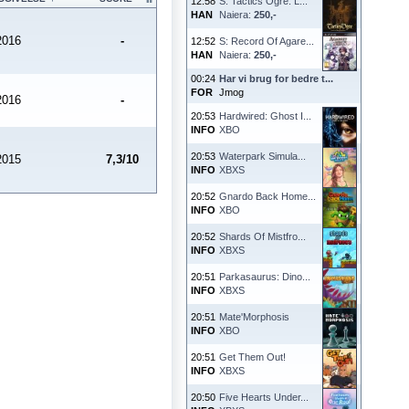
12:58
S: Tactics Ogre: L...
HAN
Naiera:
250,-
2016
-
12:52
S: Record Of Agare...
HAN
Naiera:
250,-
00:24
Har vi brug for bedre t...
FOR
Jmog
2016
-
20:53
Hardwired: Ghost I...
INFO
XBO
20:53
Waterpark Simula...
2015
7,3/10
INFO
XBXS
20:52
Gnardo Back Home...
INFO
XBO
20:52
Shards Of Mistfro...
INFO
XBXS
20:51
Parkasaurus: Dino...
INFO
XBXS
20:51
Mate'Morphosis
INFO
XBO
20:51
Get Them Out!
INFO
XBXS
20:50
Five Hearts Under...