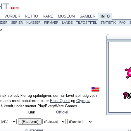
VURDER
RETRO
RARE
MUSEUM
SAMLER
INFO
EDER
SERIER
KLASSER
FIRMAER
LANDE
TILFØJ TITEL
STATISTIK
FAQ
re
 spiludvikler og spiludgiver, der har lavet spil udgivet i
irmaets mest populære spil er
Elliot Quest
og
Olympia
så kendt under navnet PlayEveryWare Games.
Officiel
LINK
(Platform)
PLATFORME
U