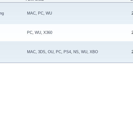
ing
MAC
,
PC
,
WU
PC
,
WU
,
X360
MAC
,
3DS
,
OU
,
PC
,
PS4
,
NS
,
WU
,
XBO