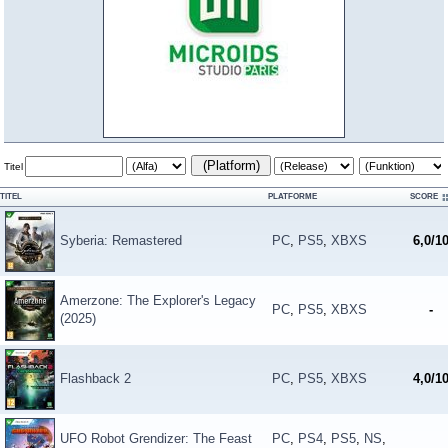
(Platform)
Titel
TITEL
PLATFORME
SCORE
Syberia: Remastered
PC
,
PS5
,
XBXS
6,0/1
Amerzone: The Explorer's Legacy
PC
,
PS5
,
XBXS
-
(2025)
Flashback 2
PC
,
PS5
,
XBXS
4,0/1
UFO Robot Grendizer: The Feast
PC
,
PS4
,
PS5
,
NS
,
-