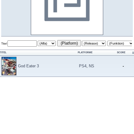
(Platform)
Titel
TITEL
PLATFORME
SCORE
God Eater 3
PS4
,
NS
-