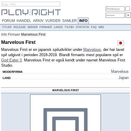
FORUM
HANDEL
ARKIV
VURDER
SAMLER
INFO
TITLER
RELEASE
SERIER
FIRMAER
LANDE
TILFØJ
STATISTIK
FAQ
SØG
Info
Firmaer
Marvelous First
Marvelous First
Marvelous First er en japansk spiludvikler under
Marvelous
, der har lavet
spil udgivet i perioden 2018-2019. Blandt firmaets mest populære spil er
God Eater 3
. Marvelous First er også kendt under navnet Marvelous First
Studio.
Marvelous
MODERFIRMA
Japan
LAND
MARVELOUS FIRST