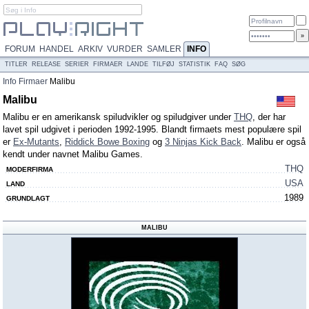
FORUM
HANDEL
ARKIV
VURDER
SAMLER
INFO
TITLER
RELEASE
SERIER
FIRMAER
LANDE
TILFØJ
STATISTIK
FAQ
SØG
Info
Firmaer
Malibu
Malibu
Malibu er en amerikansk spiludvikler og spiludgiver under
THQ
, der har
lavet spil udgivet i perioden 1992-1995. Blandt firmaets mest populære spil
er
Ex-Mutants
,
Riddick Bowe Boxing
og
3 Ninjas Kick Back
. Malibu er også
kendt under navnet Malibu Games.
THQ
MODERFIRMA
USA
LAND
1989
GRUNDLAGT
MALIBU