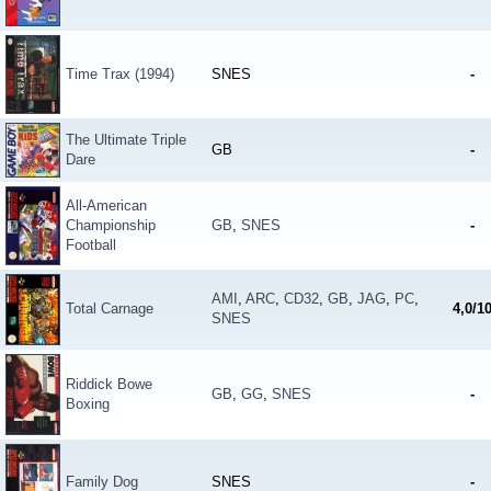
Time Trax (1994)
SNES
-
The Ultimate Triple
GB
-
Dare
All-American
Championship
GB
,
SNES
-
Football
AMI
,
ARC
,
CD32
,
GB
,
JAG
,
PC
,
Total Carnage
4,0/1
SNES
Riddick Bowe
GB
,
GG
,
SNES
-
Boxing
Family Dog
SNES
-