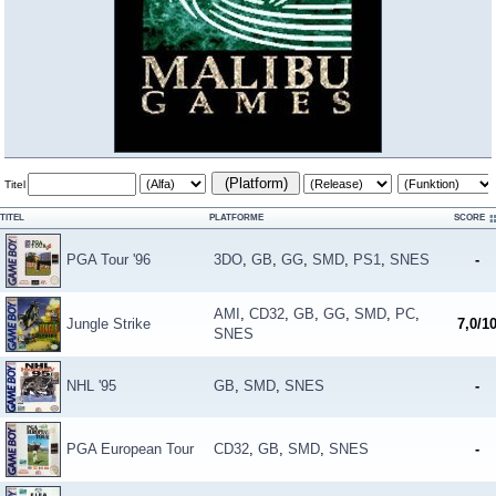
(Platform)
Titel
TITEL
PLATFORME
SCORE
PGA Tour '96
3DO
,
GB
,
GG
,
SMD
,
PS1
,
SNES
-
AMI
,
CD32
,
GB
,
GG
,
SMD
,
PC
,
Jungle Strike
7,0/1
SNES
NHL '95
GB
,
SMD
,
SNES
-
PGA European Tour
CD32
,
GB
,
SMD
,
SNES
-