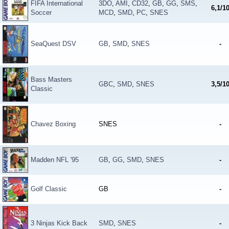
FIFA International
3DO
,
AMI
,
CD32
,
GB
,
GG
,
SMS
,
6,1/1
Soccer
MCD
,
SMD
,
PC
,
SNES
SeaQuest DSV
GB
,
SMD
,
SNES
-
Bass Masters
GBC
,
SMD
,
SNES
3,5/1
Classic
Chavez Boxing
SNES
-
Madden NFL '95
GB
,
GG
,
SMD
,
SNES
-
Golf Classic
GB
-
3 Ninjas Kick Back
SMD
,
SNES
-