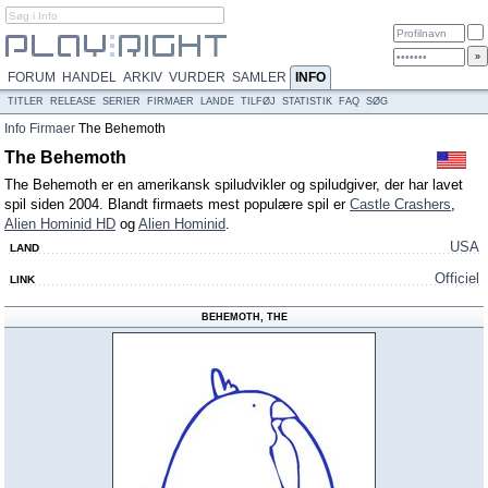
FORUM
HANDEL
ARKIV
VURDER
SAMLER
INFO
TITLER
RELEASE
SERIER
FIRMAER
LANDE
TILFØJ
STATISTIK
FAQ
SØG
Info
Firmaer
The Behemoth
The Behemoth
The Behemoth er en amerikansk spiludvikler og spiludgiver, der har lavet
spil siden 2004. Blandt firmaets mest populære spil er
Castle Crashers
,
Alien Hominid HD
og
Alien Hominid
.
USA
LAND
Officiel
LINK
BEHEMOTH, THE