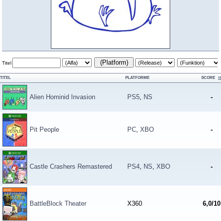
(Platform)
Titel
TITEL
PLATFORME
SCORE
Alien Hominid Invasion
PS5
,
NS
-
Pit People
PC
,
XBO
-
Castle Crashers Remastered
PS4
,
NS
,
XBO
-
BattleBlock Theater
X360
6,0/10