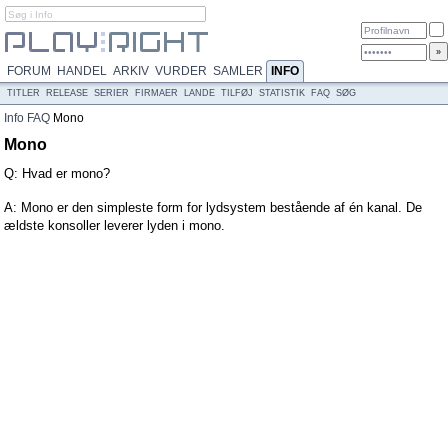
FORUM
HANDEL
ARKIV
VURDER
SAMLER
INFO
TITLER
RELEASE
SERIER
FIRMAER
LANDE
TILFØJ
STATISTIK
FAQ
SØG
Info
FAQ
Mono
Mono
Q: Hvad er mono?
A: Mono er den simpleste form for lydsystem bestående af én kanal. De
ældste konsoller leverer lyden i mono.