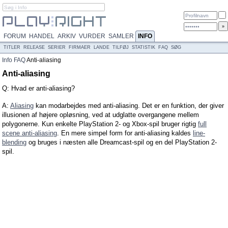
FORUM
HANDEL
ARKIV
VURDER
SAMLER
INFO
TITLER
RELEASE
SERIER
FIRMAER
LANDE
TILFØJ
STATISTIK
FAQ
SØG
Info
FAQ
Anti-aliasing
Anti-aliasing
Q: Hvad er anti-aliasing?
A:
Aliasing
kan modarbejdes med anti-aliasing. Det er en funktion, der giver
illusionen af højere opløsning, ved at udglatte overgangene mellem
polygonerne. Kun enkelte PlayStation 2- og Xbox-spil bruger rigtig
full
scene anti-aliasing
. En mere simpel form for anti-aliasing kaldes
line-
blending
og bruges i næsten alle Dreamcast-spil og en del PlayStation 2-
spil.