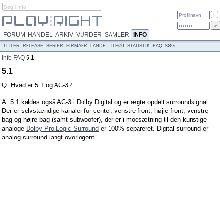
FORUM
HANDEL
ARKIV
VURDER
SAMLER
INFO
TITLER
RELEASE
SERIER
FIRMAER
LANDE
TILFØJ
STATISTIK
FAQ
SØG
Info
FAQ
5.1
5.1
Q: Hvad er 5.1 og AC-3?
A: 5.1 kaldes også AC-3 i Dolby Digital og er ægte opdelt surroundsignal.
Der er selvstændige kanaler for center, venstre front, højre front, venstre
bag og højre bag (samt subwoofer), der er i modsætning til den kunstige
analoge
Dolby Pro Logic Surround
er 100% separeret. Digital surround er
analog surround langt overlegent.