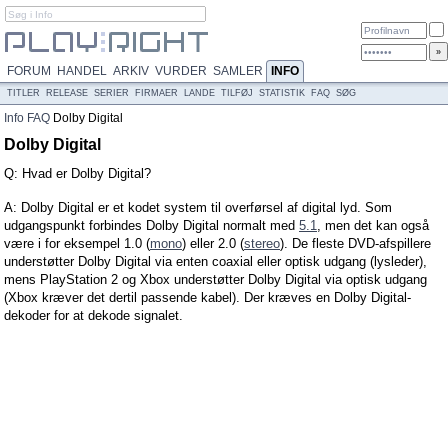
FORUM
HANDEL
ARKIV
VURDER
SAMLER
INFO
TITLER
RELEASE
SERIER
FIRMAER
LANDE
TILFØJ
STATISTIK
FAQ
SØG
Info
FAQ
Dolby Digital
Dolby Digital
Q: Hvad er Dolby Digital?
A: Dolby Digital er et kodet system til overførsel af digital lyd. Som
udgangspunkt forbindes Dolby Digital normalt med
5.1
, men det kan også
være i for eksempel 1.0 (
mono
) eller 2.0 (
stereo
). De fleste DVD-afspillere
understøtter Dolby Digital via enten coaxial eller optisk udgang (lysleder),
mens PlayStation 2 og Xbox understøtter Dolby Digital via optisk udgang
(Xbox kræver det dertil passende kabel). Der kræves en Dolby Digital-
dekoder for at dekode signalet.