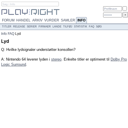
FORUM
HANDEL
ARKIV
VURDER
SAMLER
INFO
TITLER
RELEASE
SERIER
FIRMAER
LANDE
TILFØJ
STATISTIK
FAQ
SØG
Info
FAQ
Lyd
Lyd
Q: Hvilke lydsignaler understøtter konsollen?
A: Nintendo 64 leverer lyden i
stereo
. Enkelte titler er optimeret til
Dolby Pro
Logic Surround
.