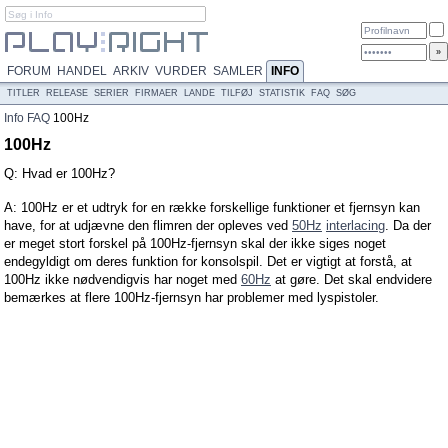
FORUM
HANDEL
ARKIV
VURDER
SAMLER
INFO
TITLER
RELEASE
SERIER
FIRMAER
LANDE
TILFØJ
STATISTIK
FAQ
SØG
Info
FAQ
100Hz
100Hz
Q: Hvad er 100Hz?
A: 100Hz er et udtryk for en række forskellige funktioner et fjernsyn kan
have, for at udjævne den flimren der opleves ved
50Hz
interlacing
. Da der
er meget stort forskel på 100Hz-fjernsyn skal der ikke siges noget
endegyldigt om deres funktion for konsolspil. Det er vigtigt at forstå, at
100Hz ikke nødvendigvis har noget med
60Hz
at gøre. Det skal endvidere
bemærkes at flere 100Hz-fjernsyn har problemer med lyspistoler.