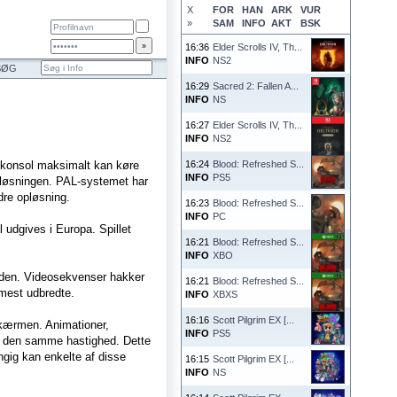
X
FOR
HAN
ARK
VUR
»
SAM
INFO
AKT
BSK
16:36
Elder Scrolls IV, Th...
INFO
NS2
SØG
16:29
Sacred 2: Fallen A...
INFO
NS
16:27
Elder Scrolls IV, Th...
INFO
NS2
en konsol maksimalt kan køre
16:24
Blood: Refreshed S...
INFO
PS5
 opløsningen. PAL-systemet har
dre opløsning.
16:23
Blood: Refreshed S...
INFO
PC
l udgives i Europa. Spillet
16:21
Blood: Refreshed S...
INFO
XBO
neden. Videosekvenser hakker
16:21
Blood: Refreshed S...
 mest udbredte.
INFO
XBXS
16:16
Scott Pilgrim EX [...
 skærmen. Animationer,
INFO
PS5
er den samme hastighed. Dette
ngig kan enkelte af disse
16:15
Scott Pilgrim EX [...
INFO
NS