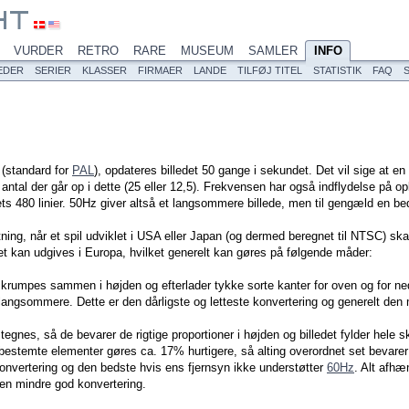
VURDER
RETRO
RARE
MUSEUM
SAMLER
INFO
EDER
SERIER
KLASSER
FIRMAER
LANDE
TILFØJ TITEL
STATISTIK
FAQ
 (standard for
PAL
), opdateres billedet 50 gange i sekundet. Det vil sige at 
et antal der går op i dette (25 eller 12,5). Frekvensen har også indflydelse på
ts 480 linier. 50Hz giver altså et langsommere billede, men til gengæld en be
tning, når et spil udviklet i USA eller Japan (og dermed beregnet til NTSC) ska
det kan udgives i Europa, hvilket generelt kan gøres på følgende måder:
t skrumpes sammen i højden og efterlader tykke sorte kanter for oven og for 
 langsommere. Dette er den dårligste og letteste konvertering og generelt den
tegnes, så de bevarer de rigtige proportioner i højden og billedet fylder hele
bestemte elementer gøres ca. 17% hurtigere, så alting overordnet set bevar
onvertering og den bedste hvis ens fjernsyn ikke understøtter
60Hz
. Alt afhæ
 en mindre god konvertering.