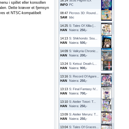
16:14
Scott Pilgrim EX
nu i spillet eller konsollen
INFO
PC
en. Dette kræver et fjernsyn
ræves et NTSC-kompatibelt
08:47
Picross 3D: Round...
SAM
bbc
14:25
S: Tales Of Xillia [...
HAN
Naiera:
250,-
14:13
S: Shikhondo: Sou...
HAN
Naiera:
500,-
14:09
S: Valkyria Chronic...
HAN
Naiera:
200,-
13:24
S: Ketsui: Death L...
HAN
Naiera:
900,-
13:16
S: Record Of Agare...
HAN
Naiera:
250,-
13:13
S: Final Fantasy IV...
HAN
Naiera:
700,-
13:10
S: Atelier Totori: T...
HAN
Naiera:
250,-
13:09
S: Atelier Meruru: T...
HAN
Naiera:
250,-
13:04
S: Tales Of Graces...