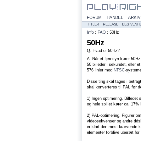
FORUM
HANDEL
ARKIV
TITLER
RELEASE
BEGIVENH
Info
:
FAQ
:
50Hz
50Hz
Q: Hvad er 50Hz?
A: Når et fjernsyn kører 50Hz
50 billeder i sekundet, eller 
576 linier mod
NTSC
-systeme
Disse ting skal tages i betrag
skal konverteres til PAL før 
1) Ingen optimering. Billede
og hele spillet kører ca. 17%
2) PAL-optimering. Figurer om
videosekvenser og andre tids
er klart den mest krævende k
elementer forblive uberørt for