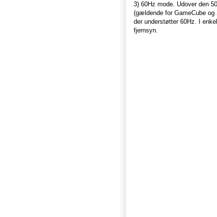
3) 60Hz mode. Udover den 50Hz
(gældende for GameCube og X
der understøtter 60Hz. I enke
fjernsyn.