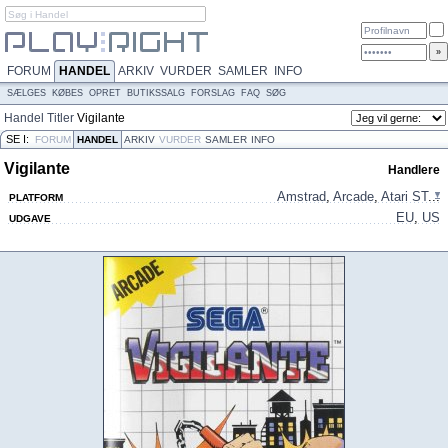
FORUM
HANDEL
ARKIV
VURDER
SAMLER
INFO
SÆLGES
KØBES
OPRET
BUTIKSSALG
FORSLAG
FAQ
SØG
Handel
Titler
Vigilante
SE I:
FORUM
HANDEL
ARKIV
VURDER
SAMLER
INFO
Vigilante
Handlere
Amstrad
,
Arcade
,
Atari ST
...
PLATFORM
EU
,
US
UDGAVE