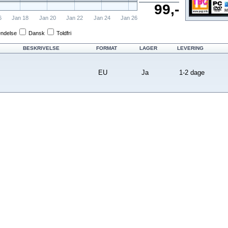
99,-
6
Jan 18
Jan 20
Jan 22
Jan 24
Jan 26
endelse
Dansk
Toldfri
BESKRIVELSE
FORMAT
LAGER
LEVERING
EU
Ja
1-2 dage