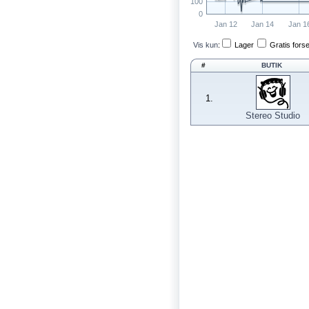
100
0
Jan 12
Jan 14
Jan 1
Vis kun
:
Lager
Gratis fors
#
BUTIK
1.
Stereo Studio