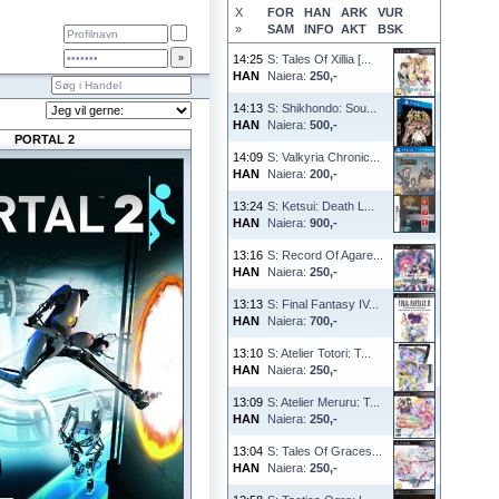
X
FOR
HAN
ARK
VUR
»
SAM
INFO
AKT
BSK
14:25
S: Tales Of Xillia [...
HAN
Naiera:
250,-
14:13
S: Shikhondo: Sou...
HAN
Naiera:
500,-
PORTAL 2
14:09
S: Valkyria Chronic...
HAN
Naiera:
200,-
13:24
S: Ketsui: Death L...
HAN
Naiera:
900,-
13:16
S: Record Of Agare...
HAN
Naiera:
250,-
13:13
S: Final Fantasy IV...
HAN
Naiera:
700,-
13:10
S: Atelier Totori: T...
HAN
Naiera:
250,-
13:09
S: Atelier Meruru: T...
HAN
Naiera:
250,-
13:04
S: Tales Of Graces...
HAN
Naiera:
250,-