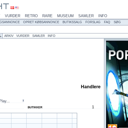
V
VURDER
RETRO
RARE
MUSEUM
SAMLER
INFO
LGSANNONCE
OPRET KØBSANNONCE
BUTIKSSALG
FORSLAG
FAQ
SØG
L
ARKIV
VURDER
SAMLER
INFO
Handlere
Play
...
1
BUTIKKER