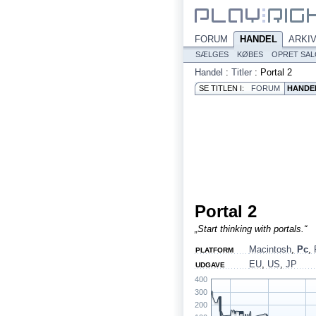
FORUM
HANDEL
ARKI
SÆLGES
KØBES
OPRET SA
Handel
:
Titler
:
Portal 2
SE TITLEN I:
FORUM
HANDE
Portal 2
„Start thinking with portals.“
Macintosh
,
Pc
,
PLATFORM
EU
,
US
,
JP
UDGAVE
400
300
200