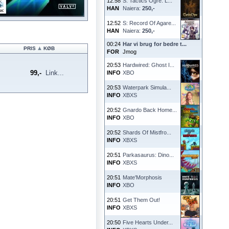
12:58
S: Tactics Ogre: L...
HAN
Naiera:
250,-
12:52
S: Record Of Agare...
HAN
Naiera:
250,-
00:24
Har vi brug for bedre t...
PRIS
KØB
FOR
Jmog
20:53
Hardwired: Ghost I...
99,-
Link...
INFO
XBO
20:53
Waterpark Simula...
INFO
XBXS
20:52
Gnardo Back Home...
INFO
XBO
20:52
Shards Of Mistfro...
INFO
XBXS
20:51
Parkasaurus: Dino...
INFO
XBXS
20:51
Mate'Morphosis
INFO
XBO
20:51
Get Them Out!
INFO
XBXS
20:50
Five Hearts Under...