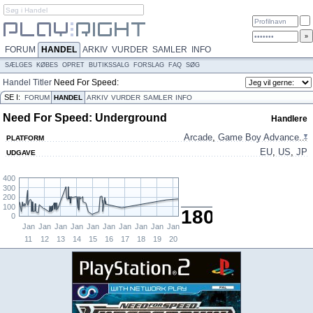
FORUM
HANDEL
ARKIV
VURDER
SAMLER
INFO
SÆLGES
KØBES
OPRET
BUTIKSSALG
FORSLAG
FAQ
SØG
Handel
Titler
Need For Speed:
Underground
SE I:
FORUM
HANDEL
ARKIV
VURDER
SAMLER
INFO
Need For Speed: Underground
Handlere
Arcade
,
Game Boy Advance
...
PLATFORM
EU
,
US
,
JP
UDGAVE
400
300
200
100
180,-
0
Jan
Jan
Jan
Jan
Jan
Jan
Jan
Jan
Jan
Jan
11
12
13
14
15
16
17
18
19
20