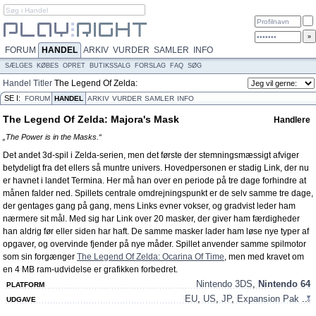
FORUM
HANDEL
ARKIV
VURDER
SAMLER
INFO
SÆLGES
KØBES
OPRET
BUTIKSSALG
FORSLAG
FAQ
SØG
Handel
Titler
The Legend Of Zelda:
Majora's Mask
SE I:
FORUM
HANDEL
ARKIV
VURDER
SAMLER
INFO
The Legend Of Zelda: Majora's Mask
Handlere
„The Power is in the Masks.“
Det andet 3d-spil i Zelda-serien, men det første der stemningsmæssigt afviger
betydeligt fra det ellers så muntre univers. Hovedpersonen er stadig Link, der nu
er havnet i landet Termina. Her må han over en periode på tre dage forhindre at
månen falder ned. Spillets centrale omdrejningspunkt er de selv samme tre dage,
der gentages gang på gang, mens Links evner vokser, og gradvist leder ham
nærmere sit mål. Med sig har Link over 20 masker, der giver ham færdigheder
han aldrig før eller siden har haft. De samme masker lader ham løse nye typer af
opgaver, og overvinde fjender på nye måder. Spillet anvender samme spilmotor
som sin forgænger
The Legend Of Zelda: Ocarina Of Time
, men med kravet om
en 4 MB ram-udvidelse er grafikken forbedret.
Nintendo 3DS
,
Nintendo 64
PLATFORM
EU
,
US
,
JP
,
Expansion Pak
...
UDGAVE