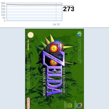
300
250
273,-
200
150
100
50
0
Jul 10