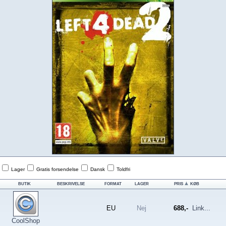
Lager
Gratis forsendelse
Dansk
Toldfri
BUTIK
BESKRIVELSE
FORMAT
LAGER
PRIS
KØB
EU
Nej
688,-
Link...
CoolShop