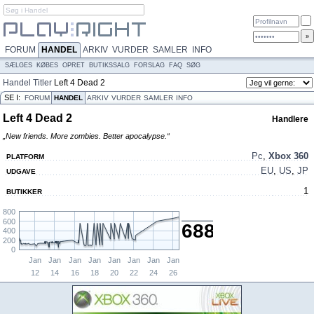
FORUM
HANDEL
ARKIV
VURDER
SAMLER
INFO
SÆLGES
KØBES
OPRET
BUTIKSSALG
FORSLAG
FAQ
SØG
Handel
Titler
Left 4 Dead 2
SE I:
FORUM
HANDEL
ARKIV
VURDER
SAMLER
INFO
Left 4 Dead 2
Handlere
„New friends. More zombies. Better apocalypse.“
Pc
,
Xbox 360
PLATFORM
EU
,
US
,
JP
UDGAVE
1
BUTIKKER
800
600
688,-
400
200
0
Jan
Jan
Jan
Jan
Jan
Jan
Jan
Jan
12
14
16
18
20
22
24
26