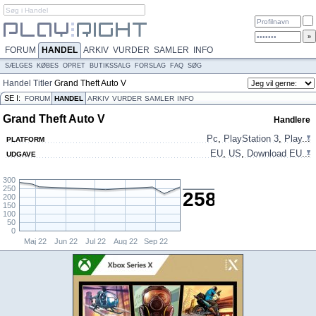
FORUM
HANDEL
ARKIV
VURDER
SAMLER
INFO
SÆLGES
KØBES
OPRET
BUTIKSSALG
FORSLAG
FAQ
SØG
Handel
Titler
Grand Theft Auto V
SE I:
FORUM
HANDEL
ARKIV
VURDER
SAMLER
INFO
Grand Theft Auto V
Handlere
Pc
,
PlayStation 3
,
Play
...
PLATFORM
EU
,
US
,
Download EU
...
UDGAVE
300
250
258,-
200
150
100
50
0
Maj 22
Jun 22
Jul 22
Aug 22
Sep 22