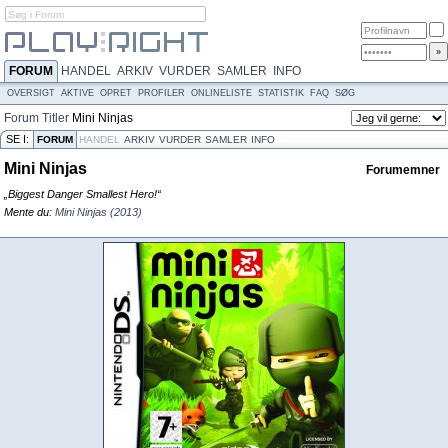
FORUM
HANDEL
ARKIV
VURDER
SAMLER
INFO
OVERSIGT
AKTIVE
OPRET
PROFILER
ONLINELISTE
STATISTIK
FAQ
SØG
Forum
Titler
Mini Ninjas
SE I:
FORUM
HANDEL
ARKIV
VURDER
SAMLER
INFO
Mini Ninjas
Forumemner
„Biggest Danger Smallest Hero!“
Mente du:
Mini Ninjas (2013)