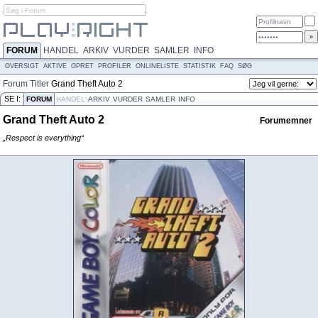
FORUM
HANDEL
ARKIV
VURDER
SAMLER
INFO
OVERSIGT
AKTIVE
OPRET
PROFILER
ONLINELISTE
STATISTIK
FAQ
SØG
Forum
Titler
Grand Theft Auto 2
SE I:
FORUM
HANDEL
ARKIV
VURDER
SAMLER
INFO
Grand Theft Auto 2
Forumemner
„Respect is everything“