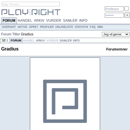
FORUM
HANDEL
ARKIV
VURDER
SAMLER
INFO
OVERSIGT
AKTIVE
OPRET
PROFILER
ONLINELISTE
STATISTIK
FAQ
SØG
Forum
Titler
Gradius
SE I:
FORUM
HANDEL
ARKIV
VURDER
SAMLER
INFO
Gradius
Forumemner