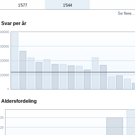
1'577
1'544
Se flere...
Svar per år
40000
30000
20000
10000
0
Aldersfordeling
25
20