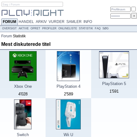
FORUM
HANDEL
ARKIV
VURDER
SAMLER
INFO
OVERSIGT
AKTIVE
OPRET
PROFILER
ONLINELISTE
STATISTIK
FAQ
SØG
Forum
Statistik
Mest diskuterede titel
PlayStation 5
Xbox One
PlayStation 4
1'591
4'028
2'589
Switch
Wii U