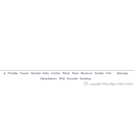
Forside
Forum
Handel
Arkiv
Vurder
Retro
Rare
Museum
Samler
Info
:
Sitemap
Nyhedsbrev
FAQ
Kontakt
Desktop
copyright Play:Right 2002-2026