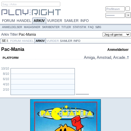
FORUM
HANDEL
ARKIV
VURDER
SAMLER
INFO
ANMELDELSER
MAGASINER
SKRIBENTER
TITLER
STATISTIK
FAQ
SØG
Arkiv
Titler
Pac-Mania
SE I:
FORUM
HANDEL
ARKIV
VURDER
SAMLER
INFO
Pac-Mania
Anmeldelser
Amiga
,
Amstrad
,
Arcade
...
PLATFORM
10/10
8/10
6/10
4/10
2/10
N/A