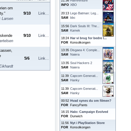
21:36
Hamventure
INFO
XBO
orien om
ty.“
9
/
10
Link...
20:13
Lego Batman: Leg...
SAM
bbc
k Larsen
15:56
Dark Souls III: The...
SAM
Kamek
askende
9
/
10
Link...
18:24
Har vi brug for bedre t...
ertelsen
FOR
Konsolkongen
dkassen,
13:35
Disgaea 4: Comple...
SAM
Naiera
e
5
/
6
Link...
13:35
Soul Hackers 2
Eikhardt
SAM
Naiera
11:39
Capcom Generati...
SAM
Hanky
11:39
Capcom Generati...
SAM
Hanky
00:52
Hvad synes du om filmen?
FOR
FancyPants
16:15
Halo: Campaign Evolved
FOR
Dunwich
11:56
Nyt i PlayStation Store
FOR
Konsolkongen