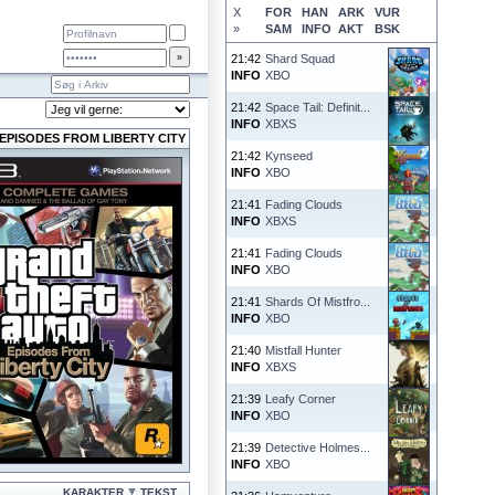
X
FOR
HAN
ARK
VUR
»
SAM
INFO
AKT
BSK
21:42
Shard Squad
INFO
XBO
21:42
Space Tail: Definit...
INFO
XBXS
EPISODES FROM LIBERTY CITY
21:42
Kynseed
INFO
XBO
21:41
Fading Clouds
INFO
XBXS
21:41
Fading Clouds
INFO
XBO
21:41
Shards Of Mistfro...
INFO
XBO
21:40
Mistfall Hunter
INFO
XBXS
21:39
Leafy Corner
INFO
XBO
21:39
Detective Holmes...
INFO
XBO
KARAKTER
TEKST