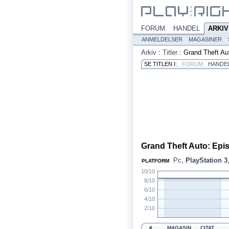
FORUM
HANDEL
ARKIV
ANMELDELSER
MAGASINER
Arkiv
:
Titler
:
Grand Theft Au
SE TITLEN I:
FORUM
HANDE
Grand Theft Auto: Epi
Pc
,
PlayStation 3
PLATFORM
10/10
8/10
6/10
4/10
2/10
#
MAGASIN
CITAT