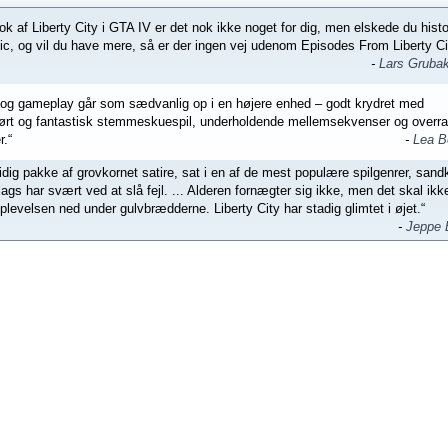
ok af Liberty City i GTA IV er det nok ikke noget for dig, men elskede du hist
lic, og vil du have mere, så er der ingen vej udenom Episodes From Liberty Ci
-
Lars Gruba
e og gameplay går som sædvanlig op i en højere enhed – godt krydret med
rt og fantastisk stemmeskuespil, underholdende mellemsekvenser og overr
r.“
-
Lea B
sidig pakke af grovkornet satire, sat i en af de mest populære spilgenrer, san
ags har svært ved at slå fejl. ... Alderen fornægter sig ikke, men det skal ikk
levelsen ned under gulvbrædderne. Liberty City har stadig glimtet i øjet.“
-
Jeppe 