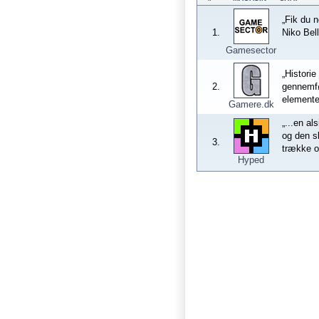
„Fik du n
1.
Niko Bel
Gamesector
„Histori
2.
gennemfø
elemente
Gamere.dk
„...en al
og den sl
3.
trække op
Hyped