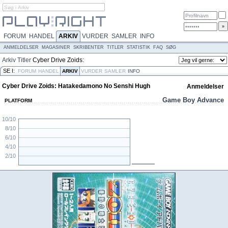
FORUM
HANDEL
ARKIV
VURDER
SAMLER
INFO
ANMELDELSER
MAGASINER
SKRIBENTER
TITLER
STATISTIK
FAQ
SØG
Arkiv
Titler
Cyber Drive Zoids:
Hatakedamono No Senshi Hugh
SE I:
FORUM
HANDEL
ARKIV
VURDER
SAMLER
INFO
Cyber Drive Zoids: Hatakedamono No Senshi Hugh
Anmeldelser
Game Boy Advance
PLATFORM
10/10
8/10
6/10
4/10
2/10
N/A