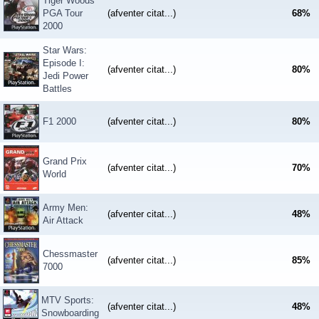
Tiger Woods
PGA Tour
(afventer citat...)
68
%
2000
Star Wars:
Episode I:
(afventer citat...)
80
%
Jedi Power
Battles
F1 2000
(afventer citat...)
80
%
Grand Prix
(afventer citat...)
70
%
World
Army Men:
(afventer citat...)
48
%
Air Attack
Chessmaster
(afventer citat...)
85
%
7000
MTV Sports:
(afventer citat...)
48
%
Snowboarding