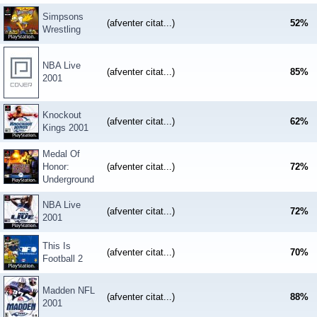
Simpsons
(afventer citat...)
52
%
Wrestling
NBA Live
(afventer citat...)
85
%
2001
Knockout
(afventer citat...)
62
%
Kings 2001
Medal Of
Honor:
(afventer citat...)
72
%
Underground
NBA Live
(afventer citat...)
72
%
2001
This Is
(afventer citat...)
70
%
Football 2
Madden NFL
(afventer citat...)
88
%
2001