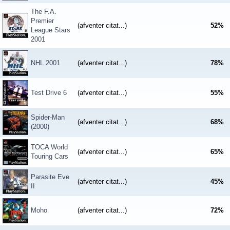
The F.A.
Premier
(afventer citat...)
52
%
League Stars
2001
NHL 2001
(afventer citat...)
78
%
Test Drive 6
(afventer citat...)
55
%
Spider-Man
(afventer citat...)
68
%
(2000)
TOCA World
(afventer citat...)
65
%
Touring Cars
Parasite Eve
(afventer citat...)
45
%
II
Moho
(afventer citat...)
72
%