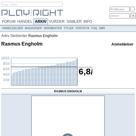
FORUM
HANDEL
ARKIV
VURDER
SAMLER
INFO
ANMELDELSER
MAGASINER
SKRIBENTER
TITLER
STATISTIK
FAQ
SØG
Arkiv
Skribenter
Rasmus Engholm
Rasmus Engholm
Anmeldelser
10/10
8/10
6,8/10
6/10
4/10
2/10
RASMUS ENGHOLM