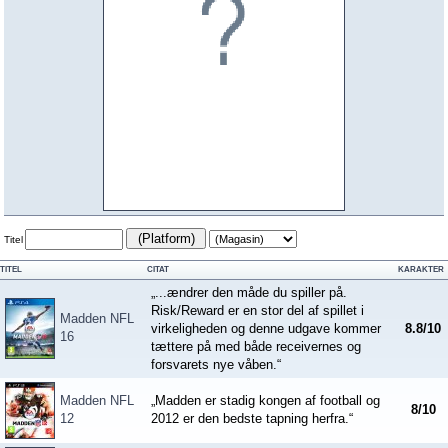
(Platform)
Titel
TITEL
CITAT
KARAKTER
„...ændrer den måde du spiller på.
Risk/Reward er en stor del af spillet i
Madden NFL
virkeligheden og denne udgave kommer
8.8
/
10
16
tættere på med både receivernes og
forsvarets nye våben.“
Madden NFL
„Madden er stadig kongen af football og
8
/
10
12
2012 er den bedste tapning herfra.“