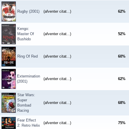
Rugby (2001)
(afventer citat...)
62
%
Kengo:
Master Of
(afventer citat...)
52
%
Bushido
Ring Of Red
(afventer citat...)
60
%
Extermination
(afventer citat...)
62
%
(2001)
Star Wars:
Super
(afventer citat...)
68
%
Bombad
Racing
Fear Effect
(afventer citat...)
75
%
2: Retro Helix