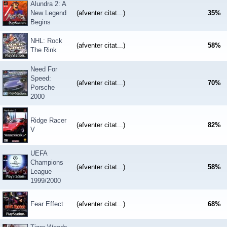
Alundra 2: A
New Legend
(afventer citat...)
35
%
Begins
NHL: Rock
(afventer citat...)
58
%
The Rink
Need For
Speed:
(afventer citat...)
70
%
Porsche
2000
Ridge Racer
(afventer citat...)
82
%
V
UEFA
Champions
(afventer citat...)
58
%
League
1999/2000
Fear Effect
(afventer citat...)
68
%