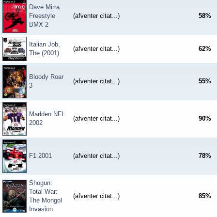
Dave Mirra
Freestyle
(afventer citat...)
58
%
BMX 2
Italian Job,
(afventer citat...)
62
%
The (2001)
Bloody Roar
(afventer citat...)
55
%
3
Madden NFL
(afventer citat...)
90
%
2002
F1 2001
(afventer citat...)
78
%
Shogun:
Total War:
(afventer citat...)
85
%
The Mongol
Invasion